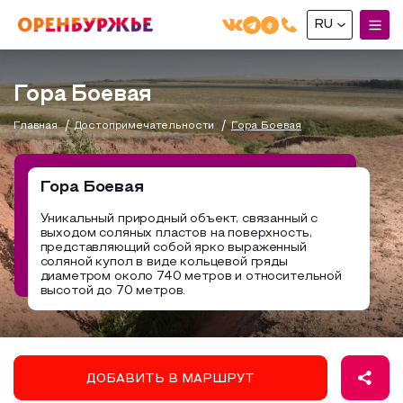
RU
English(EN)
Гора Боевая
Русский(RU)
Главная
Достопримечательности
Гора Боевая
О РЕГИОНЕ
О регионе
Гора Боевая
МОЙ МАРШРУТ
Фотобанк
Уникальный природный объект, связанный с
выходом соляных пластов на поверхность,
Маршруты от туроператоров
Бузулук и Бузулукский район
представляющий собой ярко выраженный
ГДЕ ПОЕСТЬ
соляной купол в виде кольцевой гряды
Промышленный туризм
Соль-Илецкий район
диаметром около 740 метров и относительной
высотой до 70 метров.
ГДЕ ОСТАНОВИТЬСЯ
Пешеходный туризм
Саракташский район
СУВЕНИРЫ
Сельский туризм
Аудио маршруты
НАЦИОНАЛЬНЫЙ ТУРИСТСКИЙ МАРШРУТ
ДОБАВИТЬ В МАРШРУТ
Автотуризм