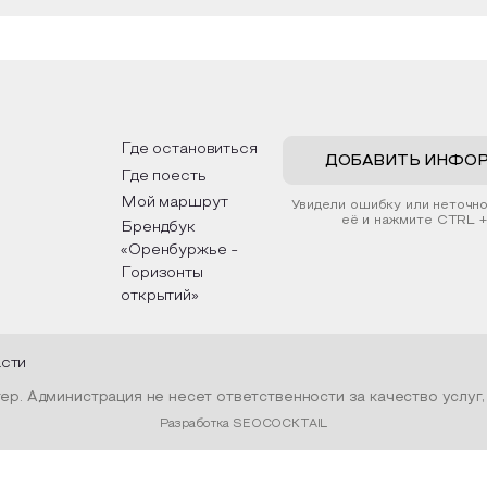
Где остановиться
ДОБАВИТЬ ИНФО
Где поесть
Мой маршрут
Увидели ошибку или неточн
её и нажмите CTRL +
Брендбук
«Оренбуржье -
Горизонты
открытий»
асти
р. Администрация не несет ответственности за качество услуг
Разработка SEOCOCKTAIL