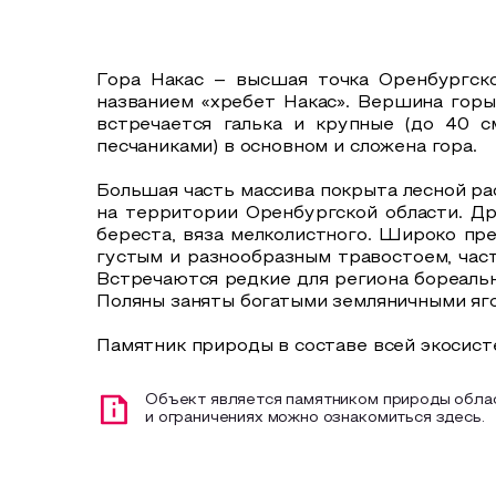
Гора Накас – высшая точка Оренбургско
названием «хребет Накас». Вершина горы
встречается галька и крупные (до 40 с
песчаниками) в основном и сложена гора.
Большая часть массива покрыта лесной р
на территории Оренбургской области. Др
береста, вяза мелколистного. Широко пр
густым и разнообразным травостоем, част
Встречаются редкие для региона бореальн
Поляны заняты богатыми земляничными яг
Памятник природы в составе всей экосис
Объект является памятником природы облас
и ограничениях можно ознакомиться здесь.