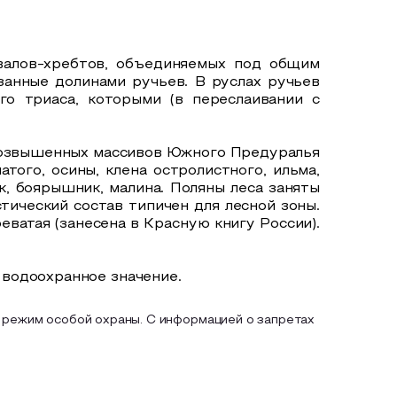
увалов-хребтов, объединяемых под общим
занные долинами ручьев. В руслах ручьев
го триаса, которыми (в переслаивании с
 возвышенных массивов Южного Предуралья
ого, осины, клена остролистного, ильма,
, боярышник, малина. Поляны леса заняты
тический состав типичен для лесной зоны.
ватая (занесена в Красную книгу России).
водоохранное значение.
 режим особой охраны. С информацией о запретах