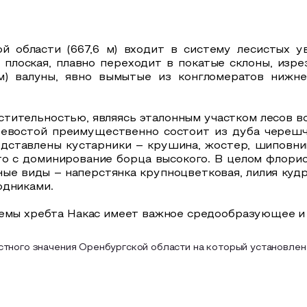
й области (667,6 м) входит в систему лесистых 
 плоская, плавно переходит в покатые склоны, изре
м) валуны, явно вымытые из конгломератов нижне
астительностью, являясь эталонным участком лесов
евостой преимущественно состоит из дуба черешчат
едставлены кустарники – крушина, жостер, шиповник
о с доминирование борца высокого. В целом флорис
ые виды – наперстянка крупноцветковая, лилия кудре
одниками.
темы хребта Накас имеет важное средообразующее и 
тного значения Оренбургской области на который установлен