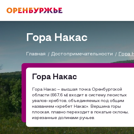
English(EN)
Русский(RU)
Гора Накас
О РЕГИОНЕ
Главная
Достопримечательности
Гора 
О регионе
Гора Накас
МОЙ МАРШРУТ
Фотобанк
Гора Накас – высшая точка Оренбургской
области (667,6 м) входит в систему лесистых
Бузулук и Бузулукский район
Маршруты от туроператоров
увалов-хребтов, объединяемых под общим
ГДЕ ПОЕСТЬ
названием «хребет Накас». Вершина горы
плоская, плавно переходит в покатые склоны,
Соль-Илецкий район
Промышленный туризм
изрезанные долинами ручьев.
ГДЕ ОСТАНОВИТЬСЯ
Саракташский район
Пешеходный туризм