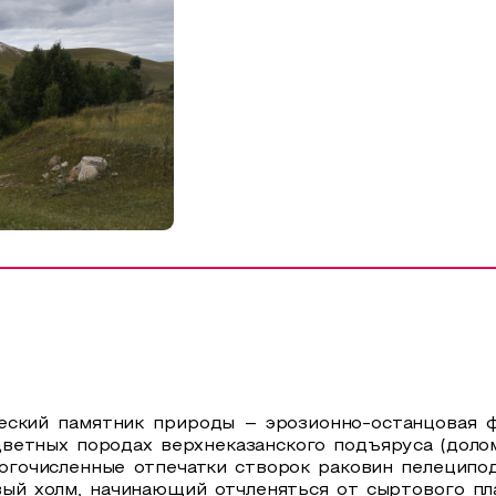
еский памятник природы – эрозионно-останцовая ф
ветных породах верхнеказанского подъяруса (доломи
огочисленные отпечатки створок раковин пелеципод
ый холм, начинающий отчленяться от сыртового пла