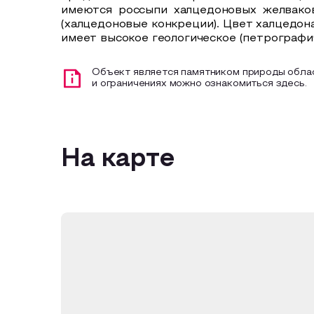
имеются россыпи халцедоновых желваков
(халцедоновые конкреции). Цвет халцедон
имеет высокое геологическое (петрографич
Объект является памятником природы облас
и ограничениях можно ознакомиться здесь.
На карте