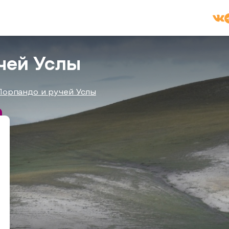
чей Услы
Порпандо и ручей Услы