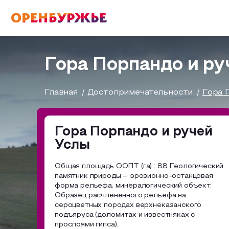
English(EN)
Русский(RU)
Гора Порпандо и ру
О РЕГИОНЕ
Главная
Достопримечательности
Гора 
О регионе
Гора Порпандо и ручей
МОЙ МАРШРУТ
Услы
Фотобанк
Общая площадь ООПТ (га) : 88 Геологический
Бузулук и Бузулукский район
Маршруты от туроператоров
памятник природы – эрозионно-останцовая
ГДЕ ПОЕСТЬ
форма рельефа, минералогический объект.
Соль-Илецкий район
Промышленный туризм
Образец расчлененного рельефа на
сероцветных породах верхнеказанского
ГДЕ ОСТАНОВИТЬСЯ
Саракташский район
подъяруса (доломитах и известняках с
Пешеходный туризм
прослоями гипса).