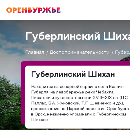
English(EN)
Русский(RU)
Губерлинский Ших
О РЕГИОНЕ
Главная
Достопримечательности
Губер
О регионе
Губерлинский Шихан
МОЙ МАРШРУТ
Фотобанк
Находится на северной окраине села Казачья
Губерля, на левобережье реки Чебакла.
Маршруты от туроператоров
Писатели и путешественники XVIII‒XIX вв. (П.С.
ГДЕ ПОЕСТЬ
Паллас, В.А. Жуковский, Т.Г. Шевченко и др.),
проезжавшие по Царской дороге из Оренбурга
Промышленный туризм
в Орск, неизменно упоминали о Губерлинском
ГДЕ ОСТАНОВИТЬСЯ
Шихане.
Пешеходный туризм