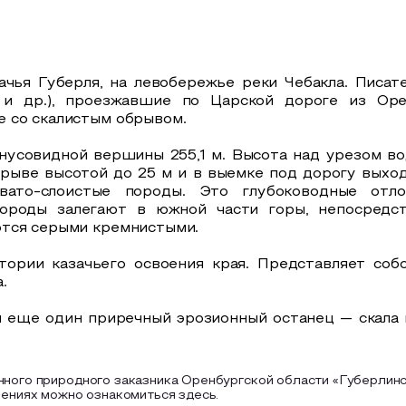
чья Губерля, на левобережье реки Чебакла. Писате
о и др.), проезжавшие по Царской дороге из Ор
 со скалистым обрывом.
нусовидной вершины 255,1 м. Высота над урезом во
обрыве высотой до 25 м и в выемке под дорогу вых
евато-слоистые породы. Это глубоководные отл
ороды залегают в южной части горы, непосредст
ются серыми кремнистыми.
тории казачьего освоения края. Представляет со
.
 еще один приречный эрозионный останец — скала н
нного природного заказника Оренбургской области «Губерлинс
чениях можно ознакомиться здесь.