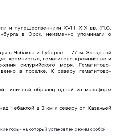
ли и путешественники XVIII‒XIX вв. (П.С.
енбурга в Орск, неизменно упоминали о
ды в Чебакле и Губерле — 77 м. Западный
одят кремнистые, гематитово-кремнистые и
ожения силурийского моря. Гематитово-
венно в поселке. К северу гематитово-
бой типичный образец одной из мезоформ
ад Чебаклой в 3 км к северу от Казачьей
кие горы» на который установлен режим особой