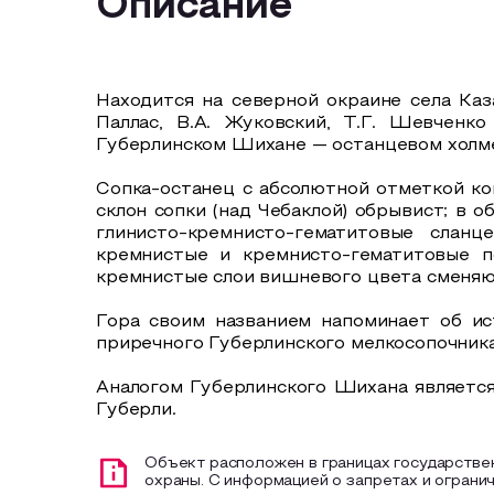
Описание
Находится на северной окраине села Каза
Паллас, В.А. Жуковский, Т.Г. Шевченк
Губерлинском Шихане — останцевом холме
Сопка-останец с абсолютной отметкой ко
склон сопки (над Чебаклой) обрывист; в 
глинисто-кремнисто-гематитовые сланц
кремнистые и кремнисто-гематитовые п
кремнистые слои вишневого цвета сменя
Гора своим названием напоминает об ис
приречного Губерлинского мелкосопочника
Аналогом Губерлинского Шихана является
Губерли.
Объект расположен в границах государстве
охраны. С информацией о запретах и ограни