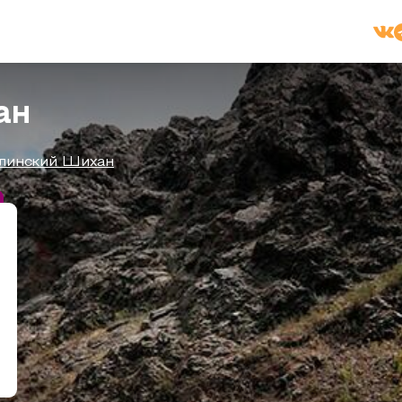
ан
линский Шихан