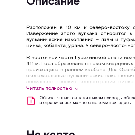
Описание
Расположен в 10 км к северо-востоку о
Извержение этого вулкана относится к
вулканические накопления – лавы и туфы
цинка, кобальта, урана. У северо-восточн
В восточной части Гусихинской степи возв
411 м. Гора образована штоком кварцевых
происходило в раннем карбоне. Для Оренб
околожерловые вулканические накопления 
аномально высокие концентрации циркон
флюорит.
Читать полностью
Объект является памятником природы облас
Склоны горы и окружающая ее равнина пр
и ограничениях можно ознакомиться здесь.
наблюдаются обильные выходы грунтовых
костяника обыкновенная, сныть обыкнов
лекарственная, василек русский, девясил
На левобережье речки Нижней Гусихи в 