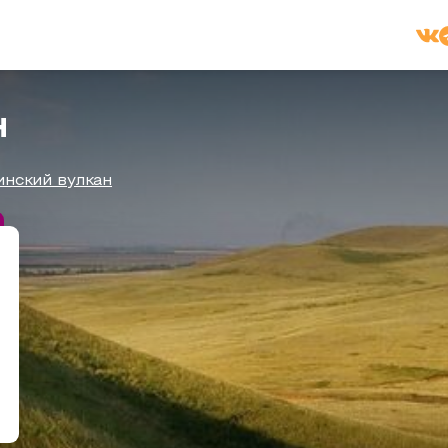
н
инский вулкан