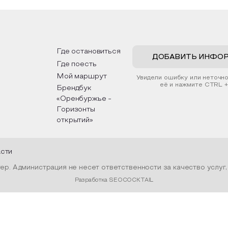
Где остановиться
ДОБАВИТЬ ИНФО
Где поесть
Мой маршрут
Увидели ошибку или неточн
её и нажмите CTRL +
Брендбук
«Оренбуржье -
Горизонты
открытий»
асти
р. Администрация не несет ответственности за качество услуг
Разработка SEOCOCKTAIL