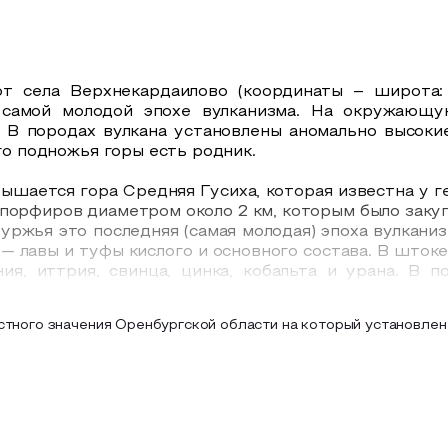
т села Верхнекардаилово (координаты – широта: 52
 самой молодой эпохе вулканизма. На окружающ
. В породах вулкана установлены аномально высокие
ого подножья горы есть родник.
ышается гора Средняя Гусиха, которая известна у г
 порфиров диаметром около 2 км, которым было заку
уржья это последняя (самая молодая) эпоха вулкан
— лавы и туфы кислого и основного состава. В шток
ия, иттрия, свинца, цинка, кобальта и урана. В 
тного значения Оренбургской области на который установлен
едставляют собой эталон разнотравно-типчаково-к
 вод, в зоне увлажнения которых растет березо
енная, грушанка круглолистная, бубенчик лилие
 шершавый.
3,5 км к востоку от поселка Максим Горький наход