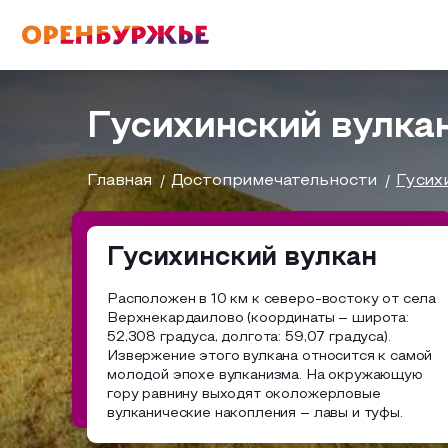
English(EN)
Русский(RU)
Гусихинский вулка
О РЕГИОНЕ
Главная
Достопримечательности
Гусих
О регионе
Гусихинский вулкан
МОЙ МАРШРУТ
Фотобанк
Расположен в 10 км к северо-востоку от села
Верхнекардаилово (координаты – широта:
Бузулук и Бузулукский район
Маршруты от туроператоров
52,308 градуса, долгота: 59,07 градуса).
ГДЕ ПОЕСТЬ
Извержение этого вулкана относится к самой
молодой эпохе вулканизма. На окружающую
Соль-Илецкий район
Промышленный туризм
гору равнину выходят околожерловые
ГДЕ ОСТАНОВИТЬСЯ
вулканические накопления – лавы и туфы.
Саракташский район
Пешеходный туризм