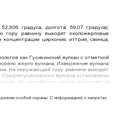
,308 градуса, долгота: 59,07 градуса).
ую гору равнину выходят околожерловые
 концентрации циркония, иттрия, свинца,
еологов как Гусихинский вулкан с отметкой
порено жерло вулкана. Извержение вулкана
изма. На окружающей гору равнине выходят
е Среднегусихинского вулкана установлены
породах по периферии штока встречается
 режим особой охраны. С информацией о запретах
овыльной степи. На северном склоне горы
во-осиновый колок. В травостое колка -
листный, подмаренник цепкий, валерьяна
ится гора Алабайтал — это также реликт