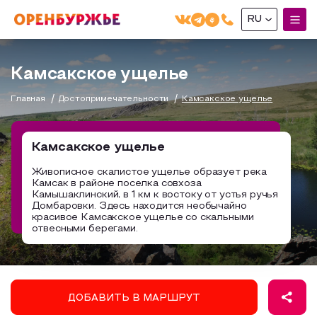
RU
English(EN)
Камсакское ущелье
Русский(RU)
Главная
Достопримечательности
Камсакское ущелье
О РЕГИОНЕ
О регионе
Камсакское ущелье
МОЙ МАРШРУТ
Фотобанк
Живописное скалистое ущелье образует река
Камсак в районе поселка совхоза
Маршруты от туроператоров
Бузулук и Бузулукский район
Камышаклинский, в 1 км к востоку от устья ручья
ГДЕ ПОЕСТЬ
Домбаровки. Здесь находится необычайно
Промышленный туризм
Соль-Илецкий район
красивое Камсакское ущелье со скальными
отвесными берегами.
ГДЕ ОСТАНОВИТЬСЯ
Пешеходный туризм
Саракташский район
СУВЕНИРЫ
Сельский туризм
Аудио маршруты
НАЦИОНАЛЬНЫЙ ТУРИСТСКИЙ МАРШРУТ
ДОБАВИТЬ В МАРШРУТ
Автотуризм