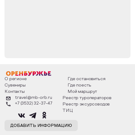
жилищем монаха-отшельника.
Река Камсак в районе ущелья имеет вид узкого
озера с глубинами до 3 м и живописными
заводями у берегов. Низкие берега заросли
лесом тугайного типа с преобладанием
Кустарниковых видов ив и тополя белого.
Камсакское ущелье — одно из самых ценных в
ландшафтно-эстетическом отношении во всем
Восточном Оренбуржье. Оно обладает
великолепными видеоэкологическими
качествами, которые по достоинству оценят
О регионе
Где остановиться
художники, фотографы и специалисты пейзажной
Сувениры
Где поесть
киносъемки.
Контакты
Мой маршрут
travel@mb-orb.ru
Реестр туроператоров
+7 (3532) 32-37-47
Реестр эксурсоводов
ТИЦ
ДОБАВИТЬ ИНФОРМАЦИЮ