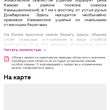
Живописное скалистое ущелье образует река
Камсак в районе поселка совхоза
Камышаклинский, в 1 км к востоку от устья ручья
Домбаровки. Здесь находится необычайно
красивое Камсакское ущелье со скальными
отвесными берегами.
На более высоком левом берегу вдоль обрыва
стоят скальные отторжения в виде столбов
высотой до 10 м. Это образцы останцовых форм
на жестком субстрате из вулканогенно-
Читать полностью
осадочных пород нижнего палеозоя. Останцы
Объект является памятником природы областного значения
состоят из кварцево-хлоритово-амфиболовых
Оренбургской области на который установлен режим
сланцев, которые рассечены жилами молочно-
особой охраны. С информацией о запретах и ограничениях
можно ознакомиться здесь.
белого кварца.
На карте
В правобережном обрыве, в его верхней части
находится искусственная пещера-штольня
длиной до 4 м, шириной 1,5 м, высотой 1,2 м.
Штольня заканчивается вертикальным
отверстием — трубой, выходящей на пологом
склоне уже над обрывом. По мнению С.В.
Богданова, эта штольня в XVIII–XIX веках была