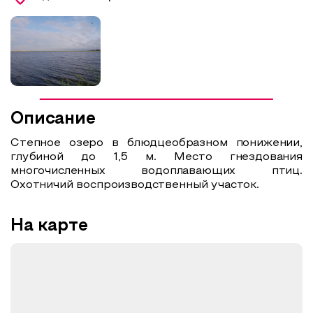
Образовательный туризм
Аттестованные экскурсоводы
Маршруты от экскурсоводов
Все маршруты
Описание
Доступная среда
Степное озеро в блюдцеобразном понижении,
глубиной до 1,5 м. Место гнездования
многочисленных водоплавающих птиц.
Охотничий воспроизводственный участок.
На карте