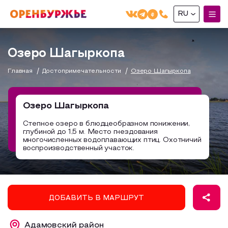
RU
English(EN)
Озеро Шагыркопа
Русский(RU)
Главная
Достопримечательности
Озеро Шагыркопа
О РЕГИОНЕ
О регионе
Озеро Шагыркопа
МОЙ МАРШРУТ
Фотобанк
Степное озеро в блюдцеобразном понижении,
глубиной до 1,5 м. Место гнездования
Маршруты от туроператоров
Бузулук и Бузулукский район
многочисленных водоплавающих птиц. Охотничий
ГДЕ ПОЕСТЬ
воспроизводственный участок.
Промышленный туризм
Соль-Илецкий район
ГДЕ ОСТАНОВИТЬСЯ
Пешеходный туризм
Саракташский район
СУВЕНИРЫ
Сельский туризм
ДОБАВИТЬ В МАРШРУТ
Аудио маршруты
НАЦИОНАЛЬНЫЙ ТУРИСТСКИЙ МАРШРУТ
Автотуризм
Адамовский район