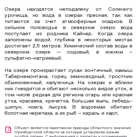
Озера находятся неподалеку от Соленого
урочища, но вода в озерах пресная, так как
питаются за счет атмосферных осадков. В
сильное половодье в северное озеро вода
поступает из родника Кайнар. Когда озера
заполнены водой, глубина в некоторых местах
достигает 2,5 метров. Химический состав воды в
северном озере — содовый, в южном –
сульфатно-натриевый.
На озере произрастает сусак зонтичный, камыш
Табернемонтана, горец земноводный, тростник
обыкновенный, калужница. На озерах и вблизи
них гнездятся и обитают несколько видов уток, в
том числе редкая для региона огарь или красная
утка, красавка, кречетка, большая выпь, лебедь-
шипун, чомга, лысуха. В водоемах обитают
болотная черепаха, а из рыб – карась и карп.
Объект является памятником природы областного значения
Оренбургской области на который установлен режим
особой охраны. С информацией о запретах и ограничениях