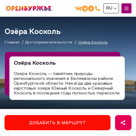
RU
English(EN)
Озёра Косколь
Русский(RU)
Главная
Достопримечательности
Озёра Косколь
О РЕГИОНЕ
О регионе
Озёра Косколь
МОЙ МАРШРУТ
Фотобанк
Озера Косколь — памятник природы
регионального значения в Беляевском районе
Маршруты от туроператоров
Бузулук и Бузулукский район
Оренбургской области. Некогда два красивых
ГДЕ ПОЕСТЬ
карстовых озера Южный Косколь и Северный
Промышленный туризм
Соль-Илецкий район
Косколь в последние годы полностью пересохли.
ГДЕ ОСТАНОВИТЬСЯ
Пешеходный туризм
Саракташский район
СУВЕНИРЫ
Сельский туризм
ДОБАВИТЬ В МАРШРУТ
Аудио маршруты
НАЦИОНАЛЬНЫЙ ТУРИСТСКИЙ МАРШРУТ
Автотуризм