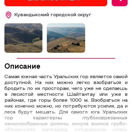
Образовательный туризм
Кувандыкский городской округ
Аттестованные экскурсоводы
Маршруты от экскурсоводов
Все маршруты
Доступная среда
Описание
Самая южная часть Уральских гор является самой
доступной. На них можно легко взобраться и
бродить по их просторам, чего уже не сделаешь
в лесистой местности Шайтантау или уже в
районах, где горы более 1000 м. Взобраться на
них конечно можно, но потребуются усилия, да и
леса будут мешать. Для самого юга Уральских
гор характерны глубоковрезанные
каньонообразные долины, конуса выноса грубо-
обломочного материала, островерхие сопки.