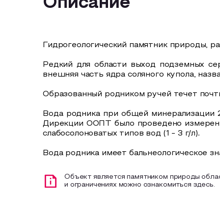
Описание
Гидрогеологический памятник природы, ра
⠀
Редкий для области выход подземных се
внешняя часть ядра соляного купола, назв
⠀
Образованный родником ручей течет почти
⠀
Вода родника при общей минерализации 2,7
Дирекции ООПТ было проведено измерение
слабосолоноватых типов вод (1 - 3 г/л).
⠀
Вода родника имеет бальнеологическое зн
Объект является памятником природы облас
и ограничениях можно ознакомиться здесь.