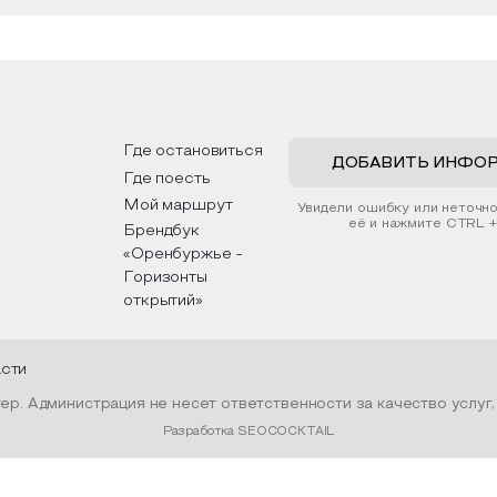
Где остановиться
ДОБАВИТЬ ИНФО
Где поесть
Мой маршрут
Увидели ошибку или неточн
её и нажмите CTRL +
Брендбук
«Оренбуржье -
Горизонты
открытий»
асти
р. Администрация не несет ответственности за качество услуг
Разработка SEOCOCKTAIL