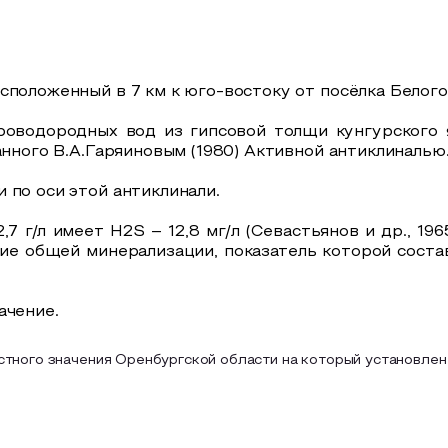
сположенный в 7 км к юго-востоку от посёлка Белого
роводородных вод из гипсовой толщи кунгурского я
анного В.А.Гаряиновым (1980) Активной антиклиналью
 по оси этой антиклинали.
 г/л имеет H2S – 12,8 мг/л (Севастьянов и др., 19
 общей минерализации, показатель которой составил
ачение.
тного значения Оренбургской области на который установлен