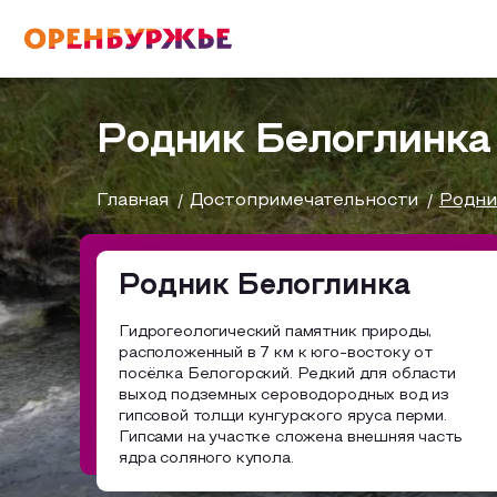
English(EN)
Русский(RU)
Родник Белоглинка
О РЕГИОНЕ
Главная
Достопримечательности
Родни
О регионе
Родник Белоглинка
МОЙ МАРШРУТ
Фотобанк
Гидрогеологический памятник природы,
расположенный в 7 км к юго-востоку от
Бузулук и Бузулукский район
Маршруты от туроператоров
посёлка Белогорский. Редкий для области
ГДЕ ПОЕСТЬ
выход подземных сероводородных вод из
гипсовой толщи кунгурского яруса перми.
Соль-Илецкий район
Промышленный туризм
Гипсами на участке сложена внешняя часть
ГДЕ ОСТАНОВИТЬСЯ
ядра соляного купола.
Саракташский район
Пешеходный туризм