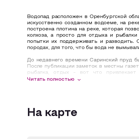
Водопад расположен в Оренбургской обла
искусственно созданном водоеме, на рек
построена плотина на реке, которая позв
колхоза, а просто для отдыха и рыбалк
попытки их поддерживать и разводить. 
породах, для того, что бы вода не вымыва
До недавнего времени Саринский пруд был
После публикации заметок в местны газе
рыбалка, отдых - вот что привлекает
некоммерческим партнерством охотнико
Читать полностью
Организация следит за чистотой местнос
платный - 150 рублей с машины или 200 
разведения костров, мусорные баки, ту
приезжают сюда на все выходные - устан
питьевой водой.
На карте
Пруд также будет интересен рыбакам, та
рыбачить только на удочку. Браконьерам
карась, амур, карп, толстолобик и даже сом