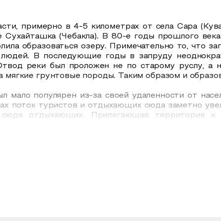
сти, примерно в 4-5 километрах от села Сара (Кува
е Сухайташка (Чебакла). В 80-е годы прошлого века
олила образоваться озеру. Примечательно то, что за
и людей. В последующие годы в запруду неоднокра
Отвод реки был проложен не по старому руслу, а н
ла мягкие грунтовые породы. Таким образом и образо
 мало популярен из-за своей удаленности от насел
тах поток туристов и отдыхающих сюда заметно увел
 сюда отдыхающих. Прилегающая территория к 
в и рыболовов "Металлург" при поддержке адми
ти, проводит реставрационные работы по восстано
рублей с рыбака (на лето 2016 года). Организаци
алет. На берегу построена небольшая баня и устан
авливают палатки, готовят пищу на костре. На огор
к как здесь искусственно разводят и подкармлива
 с сетями и другими хитрыми приспособлениями сю
.