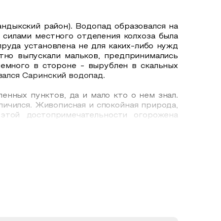
ндыкский район). Водопад образовался на
 силами местного отделения колхоза была
пруда установлена не для каких-либо нужд
тно выпускали мальков, предпринимались
емного в стороне - вырублен в скальных
вался Саринский водопад.
енных пунктов, да и мало кто о нем знал.
ичился. Живописная и спокойная природа,
этой достопримечательности огорожена
нистрации районного сельского совета.
вления пород. Въезд на территорию пруда
ей также оборудованы места для отдыха и
овлена пристань с катамаранами. Многие
оженной территории есть родник с чистой
ют рыбу, следят за порядком и разрешают
да путь закрыт. Часто уловом становится