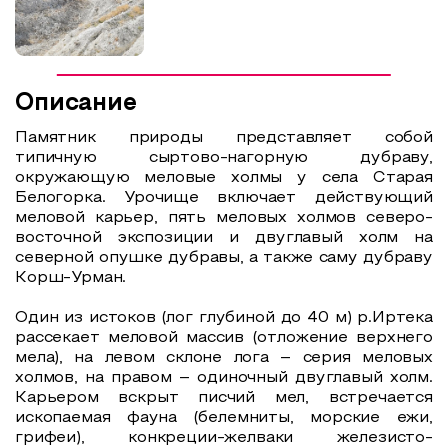
Описание
Памятник природы представляет собой
типичную сыртово-нагорную дубраву,
окружающую меловые холмы у села Старая
Белогорка. Урочище включает действующий
меловой карьер, пять меловых холмов северо-
восточной экспозиции и двуглавый холм на
северной опушке дубравы, а также саму дубраву
Корш-Урман.
Один из истоков (лог глубиной до 40 м) р.Иртека
рассекает меловой массив (отложение верхнего
мела), на левом склоне лога – серия меловых
холмов, на правом – одиночный двуглавый холм.
Карьером вскрыт писчий мел, встречается
ископаемая фауна (белемниты, морские ежи,
грифеи), конкреции-желваки железисто-