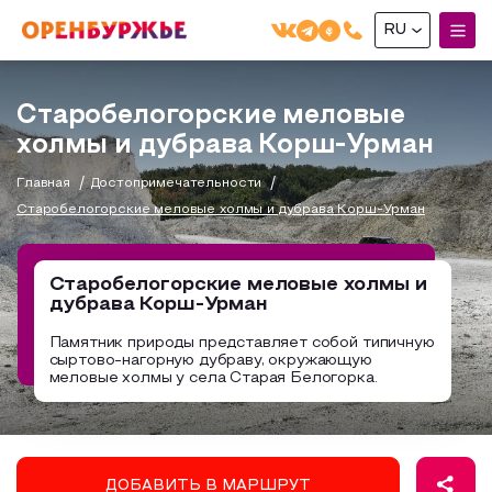
RU
English(EN)
Старобелогорские меловые
Русский(RU)
холмы и дубрава Корш-Урман
О РЕГИОНЕ
Главная
Достопримечательности
Старобелогорские меловые холмы и дубрава Корш-Урман
О регионе
МОЙ МАРШРУТ
Фотобанк
Старобелогорские меловые холмы и
Маршруты от туроператоров
Бузулук и Бузулукский район
дубрава Корш-Урман
ГДЕ ПОЕСТЬ
Промышленный туризм
Соль-Илецкий район
Памятник природы представляет собой типичную
ГДЕ ОСТАНОВИТЬСЯ
сыртово-нагорную дубраву, окружающую
Пешеходный туризм
Саракташский район
меловые холмы у села Старая Белогорка.
СУВЕНИРЫ
Сельский туризм
Аудио маршруты
НАЦИОНАЛЬНЫЙ ТУРИСТСКИЙ МАРШРУТ
Автотуризм
ДОБАВИТЬ В МАРШРУТ