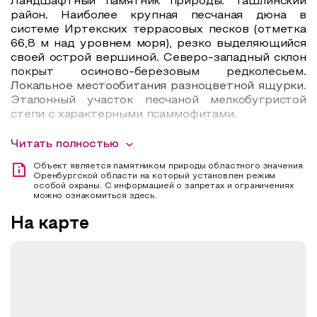
Ландшафтный памятник природы. Ташлинский
район. Наиболее крупная песчаная дюна в
системе Иртекских террасовых песков (отметка
66,8 м над уровнем моря), резко выделяющийся
своей острой вершиной. Северо-западный склон
покрыт осиново-березовым редколесьем.
Локальное местообитания разноцветной ящурки.
Эталонный участок песчаной мелкобугристой
степи с характерными псаммофитами.
Склон южной экспозиции Царь-Бархана
Читать полностью
представляет собой незадернованные пески, на
Объект является памятником природы областного значения
которых произрастают отдельные экземпляры
Оренбургской области на который установлен режим
кустарников Ивы белой. Вершина бархана вовсе
особой охраны. С информацией о запретах и ограничениях
можно ознакомиться здесь.
лишена растительности. Растительный покров
северной части склона значительно
На карте
разнообразнее. Верхняя 1/3 склона занята
типчаково-разнотравным растительным
сообществом. Общее проективное покрытие
фитоценоза составляет 40 %.
Растительный покров средней и нижней 1/3
склона северной экспозиции представлен Ивово-