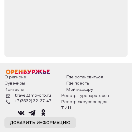
житняково-разнотравным сообществом.
Проективное покрытие травяно-
кустарничкового яруса 30%.
Краснокнижные виды растений: Ковыль
перистый, занесен в Красную книгу
Оренбургской области (в редакции 2019 года).
Редкие и исчезающие виды растений,
нуждающихся в особом контроле за их
состоянием в природной среде на территории
Оренбургской области: Гвоздика Андржиевского,
Змееголовник Руиша, Козелец мечелистный.
О регионе
Где остановиться
Сувениры
Где поесть
Контакты
Мой маршрут
travel@mb-orb.ru
Реестр туроператоров
+7 (3532) 32-37-47
Реестр эксурсоводов
ТИЦ
ДОБАВИТЬ ИНФОРМАЦИЮ