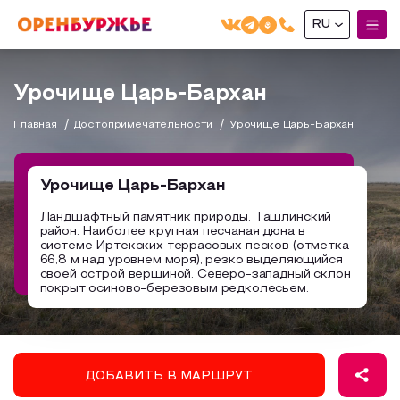
RU
English(EN)
Урочище Царь-Бархан
Русский(RU)
Главная
Достопримечательности
Урочище Царь-Бархан
О РЕГИОНЕ
О регионе
Урочище Царь-Бархан
МОЙ МАРШРУТ
Фотобанк
Ландшафтный памятник природы. Ташлинский
район. Наиболее крупная песчаная дюна в
Маршруты от туроператоров
Бузулук и Бузулукский район
системе Иртекских террасовых песков (отметка
ГДЕ ПОЕСТЬ
66,8 м над уровнем моря), резко выделяющийся
Промышленный туризм
Соль-Илецкий район
своей острой вершиной. Северо-западный склон
покрыт осиново-березовым редколесьем.
ГДЕ ОСТАНОВИТЬСЯ
Пешеходный туризм
Саракташский район
СУВЕНИРЫ
Сельский туризм
Аудио маршруты
НАЦИОНАЛЬНЫЙ ТУРИСТСКИЙ МАРШРУТ
ДОБАВИТЬ В МАРШРУТ
Автотуризм