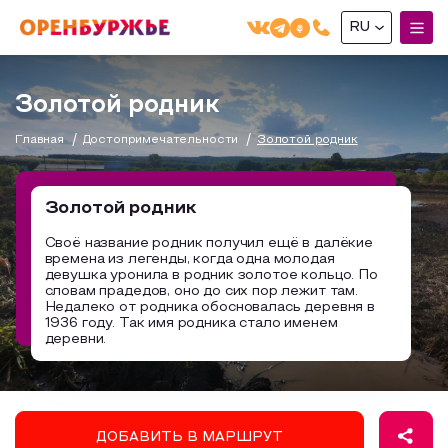
RU
English(EN)
Золотой родник
Русский(RU)
Главная
Достопримечательности
Золотой родник
О РЕГИОНЕ
О регионе
Золотой родник
МОЙ МАРШРУТ
Фотобанк
Своё название родник получил ещё в далёкие
времена из легенды, когда одна молодая
Маршруты от туроператоров
Бузулук и Бузулукский район
девушка уронила в родник золотое кольцо. По
ГДЕ ПОЕСТЬ
словам прадедов, оно до сих пор лежит там.
Промышленный туризм
Соль-Илецкий район
Недалеко от родника обосновалась деревня в
1936 году. Так имя родника стало именем
ГДЕ ОСТАНОВИТЬСЯ
Пешеходный туризм
Саракташский район
деревни.
СУВЕНИРЫ
Сельский туризм
Аудио маршруты
НАЦИОНАЛЬНЫЙ ТУРИСТСКИЙ МАРШРУТ
ДОБАВИТЬ В МАРШРУТ
Автотуризм