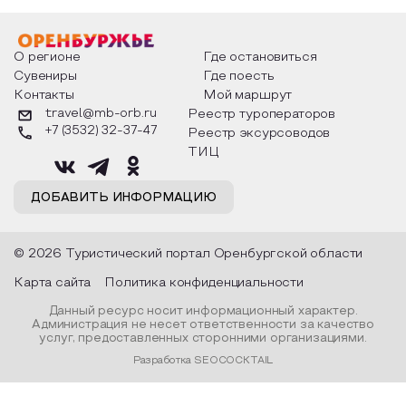
общественную организацию - Международный
Благотворительный Фонд "Меценаты Столетия",
чтобы собрать под своими знаменами всех
О регионе
Где остановиться
людей, живущих по законам Добра и
Сувениры
Где поесть
Милосердия, прославить их благородный труд,
придать общественную значимость статусу
Контакты
Мой маршрут
"меценат".
travel@mb-orb.ru
Реестр туроператоров
+7 (3532) 32-37-47
Реестр эксурсоводов
Данью памяти и глубокого почтения великим
ТИЦ
меценатам прошлого стал архитектурно-
парковый комплекс "Добрый Ангел Мира". Одной
ДОБАВИТЬ ИНФОРМАЦИЮ
из важнейших задач Фонда "Меценаты Столетия"
является создание во всех городах России и
других стран уникального архитектурно-
© 2026 Туристический портал Оренбургской области
паркового комплекса "Добрый Ангел Мира",
призванного сохранить в веках имена людей,
Карта сайта
Политика конфиденциальности
своим бескорыстным порывом оказавших
Данный ресурс носит информационный характер.
влияние на развитие цивилизации и
Администрация не несет ответственности за качество
продолжателей их дела сегодня, воплотить
услуг, предоставленных сторонними организациями.
духовную связь народов и поколений.
Разработка SEOCOCKTAIL
Открытие памятника состоялось 28 июня 2008
года в рамках проекта "Добрый Ангел Мира",