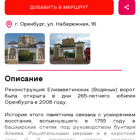
ДОБАВИТЬ В МАРШРУТ
Образовательный туризм
Аттестованные экскурсоводы
г. Оренбург, ул. Набережная, 16
Маршруты от экскурсоводов
Все маршруты
Доступная среда
Описание
Реконструкция Елизаветинских (Водяных) ворот
была открыта в дни 265-летнего юбилея
Оренбурга в 2008 году.
История этого памятника связана с усмирением
восстания, вспыхнувшего в 1755 году в
башкирских степях под руководством бунтаря
Алеева. Решительными мерами и в короткий
срок И. И. Неплюеву удалось подавить