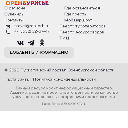
После упразднения крепости в60-х годах ХIХ
О регионе
Где остановиться
века, Елизаветинские ворота перенесли к началу
Сувениры
Где поесть
спуска на реку Урал, где под воздействием
времени и климатических условий они
Контакты
Мой маршрут
постепенно разрушались. В 1912 году, решением
travel@mb-orb.ru
Реестр туроператоров
Оренбургской городской Думы, ворота были
+7 (3532) 32-37-47
Реестр эксурсоводов
отремонтированы. Однако затем, в силу
ТИЦ
известных обстоятельств революции и смены
власти, ворота вновь были заброшены и только в
ДОБАВИТЬ ИНФОРМАЦИЮ
последние годы на них вновь обратили внимание.
К сентябрю 2008 года барельефы ворот были
© 2026 Туристический портал Оренбургской области
восстановлены на историческом фундаменте по
сохранившимся историческим эскизам и
Карта сайта
Политика конфиденциальности
чертежам.
Данный ресурс носит информационный характер.
Администрация не несет ответственности за качество
услуг, предоставленных сторонними организациями.
Разработка SEOCOCKTAIL