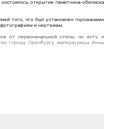
и состоялось открытие памятника-обелиска
пией того, что был установлен горожанами
м фотографиям и чертежам.
ся от первоначальной стелы, но есть и
егии городу Оренбургу императрицы Анны
л воздвигнут в Оренбурге в 1822 году на
Позже стела была перенесена на городской
 месте был установлен памятник Валерию