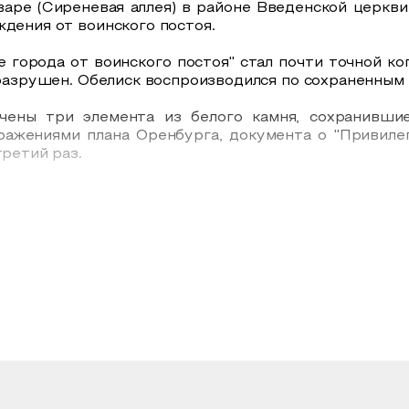
варе (Сиреневая аллея) в районе Введенской церкв
ждения от воинского постоя.
города от воинского постоя" стал почти точной ко
я разрушен. Обелиск воспроизводился по сохраненны
чены три элемента из белого камня, сохранившие
бражениями плана Оренбурга, документа о "Привил
третий раз.
рочено ко Дню города.
 I в память освобождения от воинского постоя бы
ской). Стелу из белого камня увенчал золотой шар. 
ское время обелиск снесли, и в 1953 году на этом