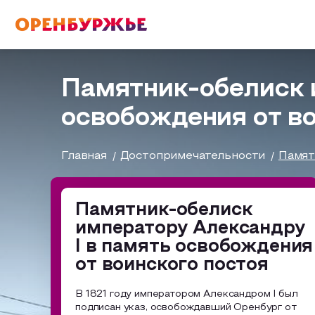
English(EN)
Русский(RU)
Памятник-обелиск 
освобождения от во
О РЕГИОНЕ
Главная
Достопримечательности
Памят
О регионе
МОЙ МАРШРУТ
Фотобанк
Памятник-обелиск
императору Александру
Бузулук и Бузулукский район
Маршруты от туроператоров
ГДЕ ПОЕСТЬ
I в память освобождения
от воинского постоя
Соль-Илецкий район
Промышленный туризм
ГДЕ ОСТАНОВИТЬСЯ
В 1821 году императором Александром I был
Саракташский район
Пешеходный туризм
подписан указ, освобождавший Оренбург от