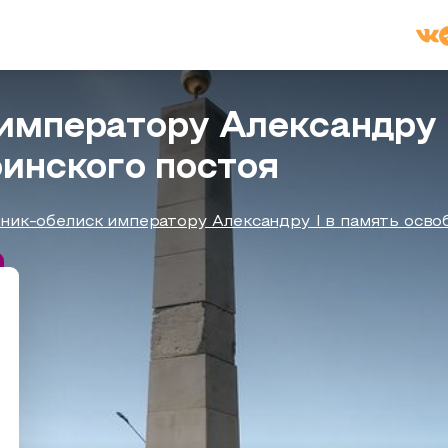
императору Александру I
инского постоя
ник-обелиск императору Александру I в память осво