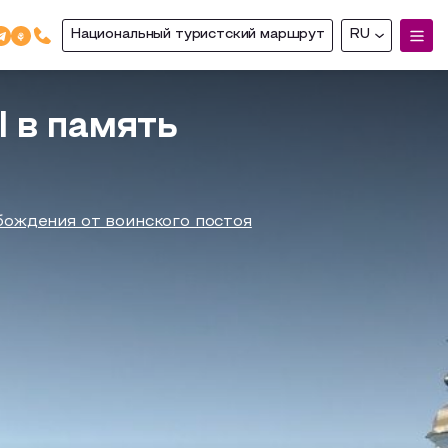
Национальный туристский маршрут
RU
 в память
бождения от воинского постоя