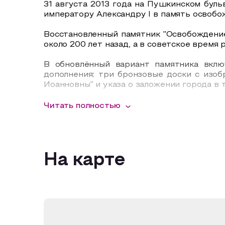
31 августа 2013 года на Пушкинском буль
императору Александру I в память освобо
Восстановленный памятник "Освобождение 
около 200 лет назад, а в советское врем
В обновлённый вариант памятника вклю
дополнения: три бронзовые доски с изо
Иоанновны" и указа о заложении города в 
Торжественное открытие стелы было приу
Читать полностью
Памятник-обелиск императору Александру
Александровской площади (в настоящее
время – сквер имени Ленина на ул. Совет
бульвар набережной реки Урал. В совет
На карте
Чкалову.