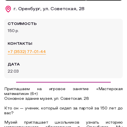
Образовательный туризм
г. Оренбург, ул. Советская, 28
Аттестованные экскурсоводы
СТОИМОСТЬ
Маршруты от экскурсоводов
150 р.
Все маршруты
КОНТАКТЫ
Доступная среда
+7 (3532) 77-01-44
ДАТА
22.03
Приглашаем на игровое занятие «Мастерская
математики» (6+)
Основное здание музея, ул. Советская, 28
Кто он — ученик, который сидел за партой за 150 лет до
вас?
Музей приглашает школьников узнать историю