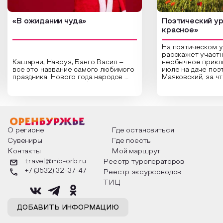
«В ожидании чуда»
Поэтический ур
красное»
На поэтическом 
расскажет участн
Кашарни, Навруз, Банго Васил –
необычное прикл
все это название самого любимого
июле на даче поэ
праздника Нового года народов
Маяковский, за ч
России. Традиции и обычаи,
Сергеевич Пушки
которыми отмечают этот праздник
время года и поч
интересны и уникальны. Участники
считают макушкой
мероприятия узнают удивительные
стихотворения о 
факты из истории этого праздника,
Федора Тютчева,
о том, как встречают новый год в
Маяковского, Але
разных уголках страны, какие
Твардовского и д
О регионе
Где остановиться
обряды совершают на удачу и
поэтов, участники
Сувениры
Где поесть
благополучие, в чем схожи и
ответы не только
Контакты
Мой маршрут
различаются традиции. Кто такой
вопросы, но проч
Дед Мороз и откуда он пришел, как
каждой строчке з
travel@mb-orb.ru
Реестр туроператоров
его называют в разных уголках
восхищение само
+7 (3532) 32-37-47
Реестр эксурсоводов
страны и как появились елочные
яркому времени г
игрушки.
ТИЦ
ДОБАВИТЬ ИНФОРМАЦИЮ