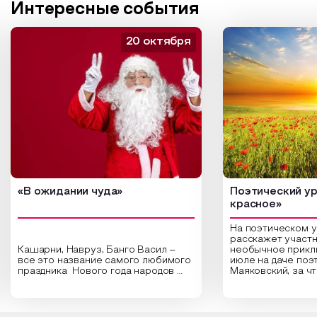
Интересные события
20 октября
«В ожидании чуда»
Поэтический ур
красное»
На поэтическом 
расскажет участн
Кашарни, Навруз, Банго Васил –
необычное прикл
все это название самого любимого
июле на даче поэ
праздника Нового года народов
Маяковский, за ч
России. Традиции и обычаи,
Сергеевич Пушки
которыми отмечают этот праздник
время года и поч
интересны и уникальны. Участники
считают макушкой
мероприятия узнают удивительные
стихотворения о 