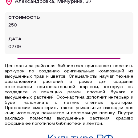
Александровка, Мичурина, 37
Образовательный туризм
СТОИМОСТЬ
Аттестованные экскурсоводы
250
Маршруты от экскурсоводов
ДАТА
Все маршруты
02.09
Доступная среда
Центральная районная библиотека приглашает посетить
арт-урок по созданию оригинальных композиций из
высушенных трав и цветов. Специалисты научат технике
расположения растений в рамке для создания
эстетически привлекательной картины, которую вы
создадите с помощью рамки, плотной бумаги и
высушенных растений. Эко-картина дополнит интерьер и
будет напоминать о летних степных просторах.
Предложим смастерить также уникальные закладки для
книг, используя ламинатор и прозрачную пленку. Внутри
закладки поместим высушенные растения, красиво
оформив ее логотипом библиотеки и лентой.