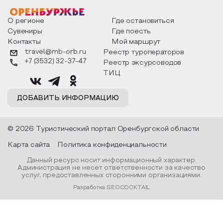
факты из истории этого праздника,
Федора Тютчева,
о том, как встречают новый год в
Маяковского, Але
разных уголках страны, какие
Твардовского и д
О регионе
Где остановиться
обряды совершают на удачу и
поэтов, участники
Сувениры
Где поесть
благополучие, в чем схожи и
ответы не только
Контакты
Мой маршрут
различаются традиции. Кто такой
вопросы, но проч
Дед Мороз и откуда он пришел, как
каждой строчке з
travel@mb-orb.ru
Реестр туроператоров
его называют в разных уголках
восхищение само
+7 (3532) 32-37-47
Реестр эксурсоводов
страны и как появились елочные
яркому времени г
игрушки.
ТИЦ
ДОБАВИТЬ ИНФОРМАЦИЮ
© 2026 Туристический портал Оренбургской области
Карта сайта
Политика конфиденциальности
Данный ресурс носит информационный характер.
Администрация не несет ответственности за качество
услуг, предоставленных сторонними организациями.
Разработка SEOCOCKTAIL