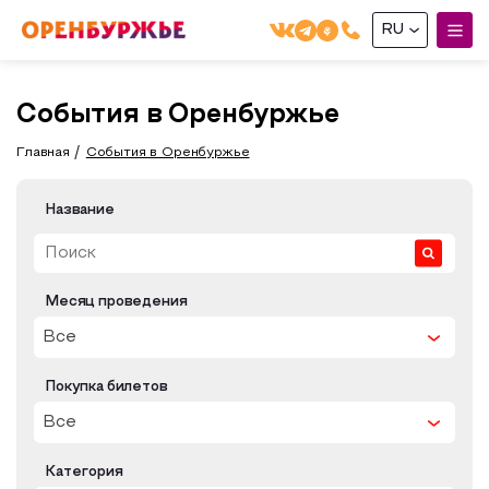
RU
English(EN)
События в Оренбуржье
Русский(RU)
Главная
События в Оренбуржье
О РЕГИОНЕ
Название
О регионе
МОЙ МАРШРУТ
Фотобанк
Маршруты от туроператоров
ГДЕ ПОЕСТЬ
Месяц проведения
Промышленный туризм
Все
ГДЕ ОСТАНОВИТЬСЯ
Пешеходный туризм
Покупка билетов
СУВЕНИРЫ
Сельский туризм
Все
Аудио маршруты
НАЦИОНАЛЬНЫЙ ТУРИСТСКИЙ МАРШРУТ
Категория
Автотуризм