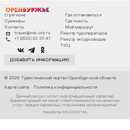
мероприятия узнают удивительные
стихотворения о 
факты из истории этого праздника,
Федора Тютчева,
о том, как встречают новый год в
Маяковского, Але
разных уголках страны, какие
Твардовского и д
О регионе
Где остановиться
обряды совершают на удачу и
поэтов, участники
Сувениры
Где поесть
благополучие, в чем схожи и
ответы не только
Контакты
Мой маршрут
различаются традиции. Кто такой
вопросы, но проч
Дед Мороз и откуда он пришел, как
каждой строчке з
travel@mb-orb.ru
Реестр туроператоров
его называют в разных уголках
восхищение само
+7 (3532) 32-37-47
Реестр эксурсоводов
страны и как появились елочные
яркому времени г
игрушки.
ТИЦ
ДОБАВИТЬ ИНФОРМАЦИЮ
© 2026 Туристический портал Оренбургской области
Карта сайта
Политика конфиденциальности
Данный ресурс носит информационный характер.
Администрация не несет ответственности за качество
услуг, предоставленных сторонними организациями.
Разработка SEOCOCKTAIL