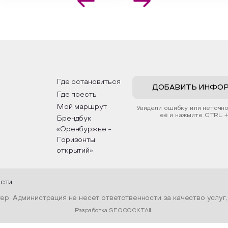
оздания эстетически
Сибири, дальнего Востока, 
екательной картины, которую
Кавказа, где познакомятся
здадите с помощью рамки,
культурными и архитектур
ой бумаги и высушенных
достопримечательностями,
ний. Эко-картина дополнит
интересные факты о нацио
ьер и будет напоминать о
традициях, праздниках, обря
х степных просторах.
которые связаны с природо
религией; устном народно
ожим смастерить также
творчестве, в котором от
льные закладки для книг,
история возникновения нар
ьзуя ламинатор и прозрачную
быт и праздники.
Где остановиться
у. Внутри закладки поместим
ДОБАВИТЬ ИНФО
Где поесть
енные растения, красиво
ив ее логотипом библиотеки
Мой маршрут
Увидели ошибку или неточн
той.
её и нажмите CTRL +
Брендбук
«Оренбуржье -
Горизонты
открытий»
асти
р. Администрация не несет ответственности за качество услуг
Разработка SEOCOCKTAIL