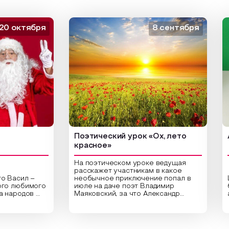
ктября
8 сентября
Поэтический урок «Ох, лето
Арт-
красное»
На поэтическом уроке ведущая
расскажет участникам в какое
ил –
необычное приключение попал в
Центр
юбимого
июле на даче поэт Владимир
библи
одов
Маяковский, за что Александр
арт-у
Сергеевич Пушкин не любил это
ориги
аздник
время года и почему месяц июль
высуш
стники
считают макушкой лета. Прочитав
Специ
тельные
стихотворения о лете
распо