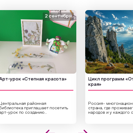
2 сентября
урок «Степная красота»
Цикл программ «От кра
края»
альная районная
Россия- многонациональна
отека приглашает посетить
страна, где проживает бол
рок по созданию
народов и у каждого своя
нальных композиций из
уникальная национальная к
енных трав и цветов.
На мероприятии участники
алисты научат технике
совершат путешествие п
ложения растений в рамке
необъятной стране, посетя