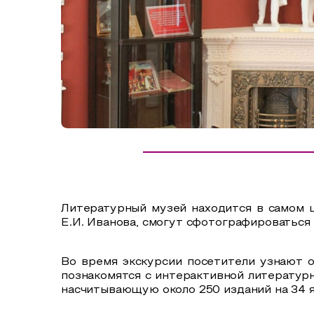
Сельский туризм
СУВЕНИРЫ
Аудио маршруты
НАЦИОНАЛЬНЫЙ ТУРИСТСКИЙ МАРШРУТ
Автотуризм
Образовательный туризм
Аттестованные экскурсоводы
Маршруты от экскурсоводов
Все маршруты
Литературный музей находится в самом ц
Доступная среда
Е.И. Иванова, смогут сфотографироваться 
Во время экскурсии посетители узнают о
познакомятся с интерактивной литературн
насчитывающую около 250 изданий на 34 я