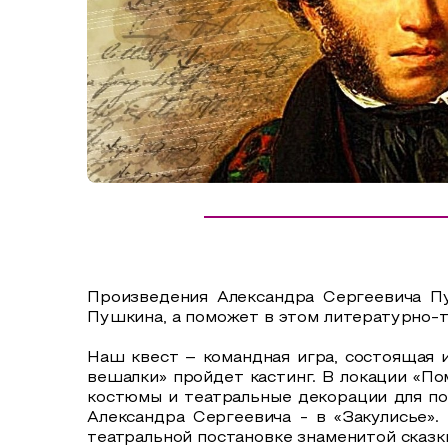
Сельский туризм
СУВЕНИРЫ
Аудио маршруты
НАЦИОНАЛЬНЫЙ ТУРИСТСКИЙ МАРШРУТ
Автотуризм
Образовательный туризм
Аттестованные экскурсоводы
Маршруты от экскурсоводов
Все маршруты
Произведения Александра Сергеевича Пу
Доступная среда
Пушкина, а поможет в этом литературно-т
Наш квест – командная игра, состоящая и
вешалки» пройдет кастинг. В локации «П
костюмы и театральные декорации для по
Александра Сергеевича - в «Закулисье».
театральной постановке знаменитой сказки