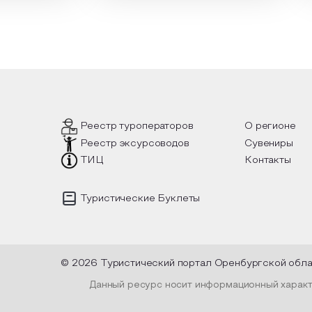
тельные
стихотворения о лете
расп
аздника,
Федора Тютчева, Владимира
для 
 год в
Маяковского, Александра
прив
ие
Твардовского и других известных
вы с
у и
поэтов, участники смогут найти
плот
 и
ответы не только на эти
раст
 такой
вопросы, но прочувствовать как в
инте
шел, как
каждой строчке заложено тепло и
летн
лках
восхищение самому теплому и
лочные
яркому времени года.
Пред
уника
испо
Реестр туроператоров
О регионе
плен
Реестр эксурсоводов
Сувениры
высу
офор
ТИЦ
Контакты
и лен
Туристические Буклеты
© 2026 Туристический портал Оренбургской обл
Данный ресурс носит информационный характе