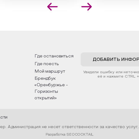
оложения растений в рамке
необъятной стране, посет
создания эстетически
Сибири, дальнего Востока,
лекательной картины, которую
Кавказа, где познакомятс
оздадите с помощью рамки,
культурными и архитекту
ной бумаги и высушенных
достопримечательностями
ений. Эко-картина дополнит
интересные факты о наци
рьер и будет напоминать о
традициях, праздниках, обр
их степных просторах.
которые связаны с природ
религией; устном народн
ложим смастерить также
творчестве, в котором о
льные закладки для книг,
история возникновения на
льзуя ламинатор и прозрачную
быт и праздники.
Где остановиться
ку. Внутри закладки поместим
ДОБАВИТЬ ИНФО
Где поесть
шенные растения, красиво
мив ее логотипом библиотеки
Мой маршрут
Увидели ошибку или неточн
той.
её и нажмите CTRL +
Брендбук
«Оренбуржье -
Горизонты
открытий»
асти
р. Администрация не несет ответственности за качество услуг
Разработка SEOCOCKTAIL