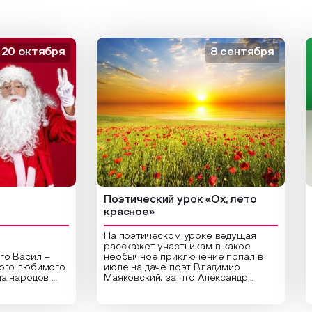
октября
8 сентября
Поэтический урок «Ох, лето
Арт-
красное»
На поэтическом уроке ведущая
расскажет участникам в какое
сил –
необычное приключение попал в
Цент
любимого
июле на даче поэт Владимир
библ
родов
Маяковский, за что Александр
арт-
Сергеевич Пушкин не любил это
ориг
раздник
время года и почему месяц июль
высу
астники
считают макушкой лета. Прочитав
Спец