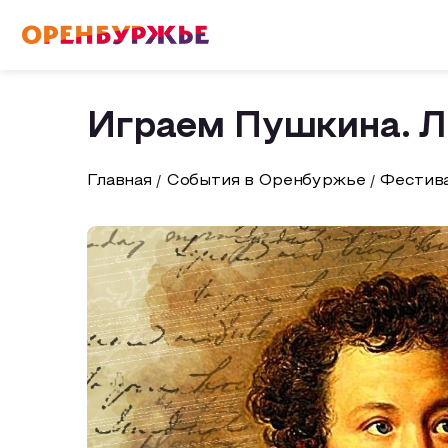
English(EN)
Русский(RU)
Играем Пушкина. Л
О РЕГИОНЕ
Главная
События в Оренбуржье
Фестива
О регионе
МОЙ МАРШРУТ
Фотобанк
Бузулук и Бузулукский район
Маршруты от туроператоров
ГДЕ ПОЕСТЬ
Соль-Илецкий район
Промышленный туризм
ГДЕ ОСТАНОВИТЬСЯ
Саракташский район
Пешеходный туризм