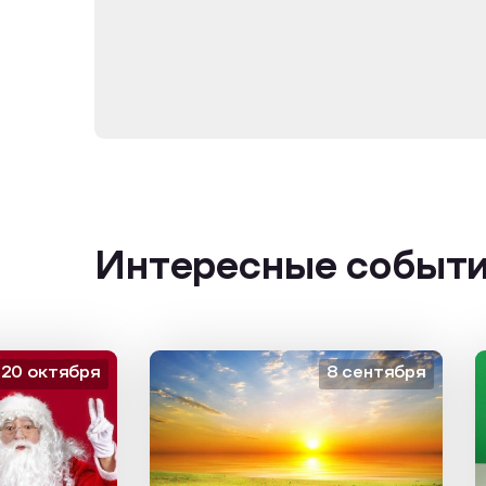
Интересные событ
октября
8 сентября