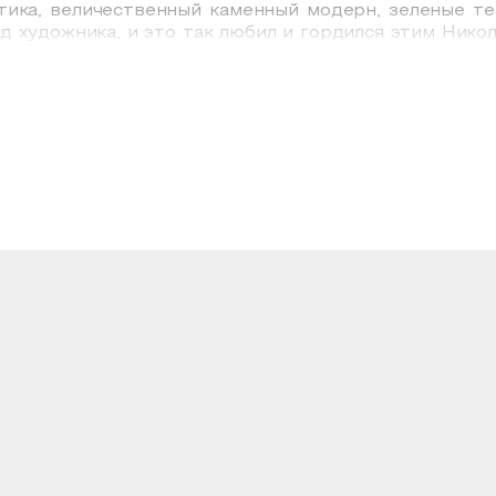
тика, величественный каменный модерн, зеленые т
д художника, и это так любил и гордился этим Ник
зее проводится выставка. Работы, написанные худо
ть картин разъезжается в самые разные уголки Росси
дметы искусства, обогащается и сохраняется история