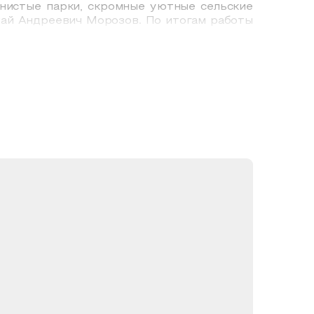
енистые парки, скромные уютные сельские
олай Андреевич Морозов. По итогам работы
жниками, завораживают зрителя, помогают
и, а часть остается в Бузулуке, пополняя
 и культура региона.