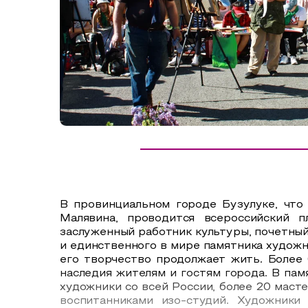
Сельский туризм
СУВЕНИРЫ
Аудио маршруты
НАЦИОНАЛЬНЫЙ ТУРИСТСКИЙ МАРШРУТ
Автотуризм
Образовательный туризм
Аттестованные экскурсоводы
Маршруты от экскурсоводов
Все маршруты
В провинциальном городе Бузулуке, что
Доступная среда
Малявина, проводится всероссийский 
заслуженный работник культуры, почетный
и единственного в мире памятника художн
его творчество продолжает жить. Более 
наследия жителям и гостям города. В пам
художники со всей России, более 20 маст
воспитанниками изо-студий. Художники