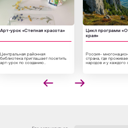
урок «Степная красота»
Цикл программ «От кр
края»
ральная районная
Россия- многонациональн
иотека приглашает посетить
страна, где проживает бо
урок по созданию
народов и у каждого своя
инальных композиций из
уникальная национальная 
шенных трав и цветов.
На мероприятии участник
иалисты научат технике
совершат путешествие 
оложения растений в рамке
необъятной стране, посет
создания эстетически
Сибири, дальнего Востока,
лекательной картины, которую
Кавказа, где познакомятс
оздадите с помощью рамки,
культурными и архитекту
ной бумаги и высушенных
достопримечательностями
ений. Эко-картина дополнит
интересные факты о наци
рьер и будет напоминать о
традициях, праздниках, обр
их степных просторах.
которые связаны с природ
религией; устном народн
ложим смастерить также
творчестве, в котором о
альные закладки для книг,
история возникновения на
льзуя ламинатор и прозрачную
быт и праздники.