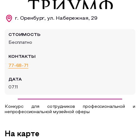
Образовательный туризм
г. Оренбург, ул. Набережная, 29
Аттестованные экскурсоводы
Маршруты от экскурсоводов
СТОИМОСТЬ
Все маршруты
Бесплатно
Доступная среда
КОНТАКТЫ
77-68-71
ДАТА
07.11
Конкурс для сотрудников профессиональной и
непрофессиональной музейной сферы
На карте