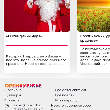
«В ожидании чуда»
Поэтический ур
красное»
На поэтическом 
расскажет участн
Кашарни, Навруз, Банго Васил –
необычное прикл
все это название самого любимого
июле на даче поэ
праздника Нового года народов
Маяковский, за ч
России. Традиции и обычаи,
Сергеевич Пушки
которыми отмечают этот праздник
время года и поч
интересны и уникальны. Участники
считают макушкой
мероприятия узнают удивительные
стихотворения о 
факты из истории этого праздника,
Федора Тютчева,
о том, как встречают новый год в
Маяковского, Але
разных уголках страны, какие
Твардовского и д
О регионе
Где остановиться
обряды совершают на удачу и
поэтов, участники
Сувениры
Где поесть
благополучие, в чем схожи и
ответы не только
Контакты
Мой маршрут
различаются традиции. Кто такой
вопросы, но проч
Дед Мороз и откуда он пришел, как
каждой строчке з
travel@mb-orb.ru
Реестр туроператоров
его называют в разных уголках
восхищение само