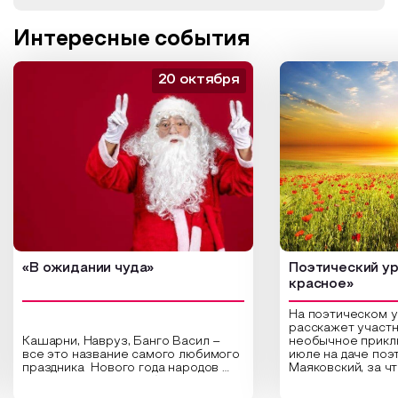
Интересные события
20 октября
«В ожидании чуда»
Поэтический ур
красное»
На поэтическом 
расскажет участн
Кашарни, Навруз, Банго Васил –
необычное прикл
все это название самого любимого
июле на даче поэ
праздника Нового года народов
Маяковский, за ч
России. Традиции и обычаи,
Сергеевич Пушки
которыми отмечают этот праздник
время года и поч