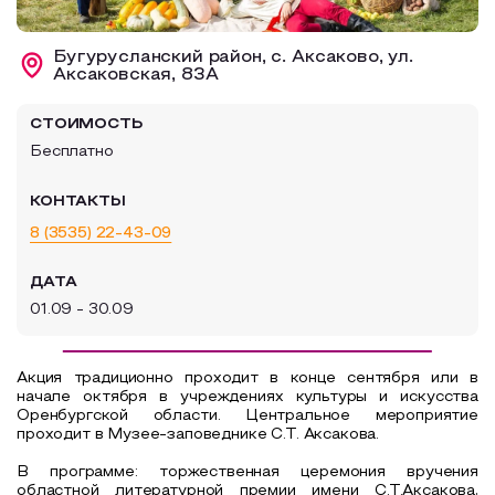
Образовательный туризм
Бугурусланский район, с. Аксаково, ул.
Аттестованные экскурсоводы
Аксаковская, 83А
Маршруты от экскурсоводов
СТОИМОСТЬ
Все маршруты
Бесплатно
Доступная среда
КОНТАКТЫ
8 (3535) 22-43-09
ДАТА
01.09 - 30.09
Акция традиционно проходит в конце сентября или в
начале октября в учреждениях культуры и искусства
Оренбургской области. Центральное мероприятие
проходит в Музее-заповеднике С.Т. Аксакова.
В программе: торжественная церемония вручения
областной литературной премии имени С.Т.Аксакова,