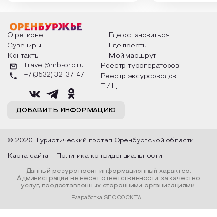
интересны и уникальны. Участники
считают макушкой
мероприятия узнают удивительные
стихотворения о 
факты из истории этого праздника,
Федора Тютчева,
о том, как встречают новый год в
Маяковского, Але
разных уголках страны, какие
Твардовского и д
О регионе
Где остановиться
обряды совершают на удачу и
поэтов, участники
Сувениры
Где поесть
благополучие, в чем схожи и
ответы не только
Контакты
Мой маршрут
различаются традиции. Кто такой
вопросы, но проч
Дед Мороз и откуда он пришел, как
каждой строчке з
travel@mb-orb.ru
Реестр туроператоров
его называют в разных уголках
восхищение само
+7 (3532) 32-37-47
Реестр эксурсоводов
страны и как появились елочные
яркому времени г
игрушки.
ТИЦ
ДОБАВИТЬ ИНФОРМАЦИЮ
© 2026 Туристический портал Оренбургской области
Карта сайта
Политика конфиденциальности
Данный ресурс носит информационный характер.
Администрация не несет ответственности за качество
услуг, предоставленных сторонними организациями.
Разработка SEOCOCKTAIL