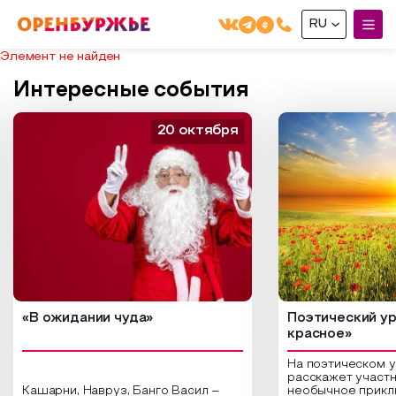
RU
Элемент не найден
English(EN)
Интересные события
Русский(RU)
20 октября
О РЕГИОНЕ
О регионе
МОЙ МАРШРУТ
Фотобанк
Маршруты от туроператоров
Бузулук и Бузулукский район
ГДЕ ПОЕСТЬ
Промышленный туризм
Соль-Илецкий район
ГДЕ ОСТАНОВИТЬСЯ
Пешеходный туризм
Саракташский район
«В ожидании чуда»
Поэтический ур
СУВЕНИРЫ
Сельский туризм
красное»
Аудио маршруты
На поэтическом 
НАЦИОНАЛЬНЫЙ ТУРИСТСКИЙ МАРШРУТ
расскажет участн
Автотуризм
Кашарни, Навруз, Банго Васил –
необычное прикл