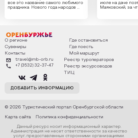
все это название самого любимого
июле на даче поэ
праздника Нового года народов
Маяковский, за ч
Образовательный туризм
России. Традиции и обычаи,
Сергеевич Пушки
которыми отмечают этот праздник
время года и поч
Аттестованные экскурсоводы
интересны и уникальны. Участники
считают макушкой
мероприятия узнают удивительные
стихотворения о 
Маршруты от экскурсоводов
факты из истории этого праздника,
Федора Тютчева,
о том, как встречают новый год в
Маяковского, Але
разных уголках страны, какие
Твардовского и д
О регионе
Где остановиться
Все маршруты
обряды совершают на удачу и
поэтов, участники
Сувениры
Где поесть
благополучие, в чем схожи и
ответы не только
Доступная среда
Контакты
Мой маршрут
различаются традиции. Кто такой
вопросы, но проч
Дед Мороз и откуда он пришел, как
каждой строчке з
travel@mb-orb.ru
Реестр туроператоров
его называют в разных уголках
восхищение само
+7 (3532) 32-37-47
Реестр эксурсоводов
страны и как появились елочные
яркому времени г
игрушки.
ТИЦ
ДОБАВИТЬ ИНФОРМАЦИЮ
© 2026 Туристический портал Оренбургской области
Карта сайта
Политика конфиденциальности
Данный ресурс носит информационный характер.
Администрация не несет ответственности за качество
услуг, предоставленных сторонними организациями.