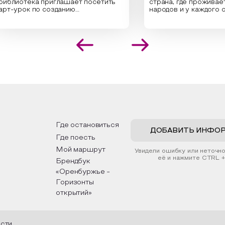
отека приглашает посетить
страна, где проживает боле
ок по созданию
народов и у каждого своя
нальных композиций из
уникальная национальная к
нных трав и цветов.
На мероприятии участники
листы научат технике
совершат путешествие по
ложения растений в рамке
необъятной стране, посетя
здания эстетически
Сибири, дальнего Востока, 
кательной картины, которую
Кавказа, где познакомятся
дадите с помощью рамки,
культурными и архитектур
ой бумаги и высушенных
достопримечательностями,
ий. Эко-картина дополнит
интересные факты о нацио
ер и будет напоминать о
традициях, праздниках, обря
 степных просторах.
которые связаны с природо
религией; устном народном
ожим смастерить также
творчестве, в котором отр
ьные закладки для книг,
история возникновения наро
ьзуя ламинатор и прозрачную
быт и праздники.
Где остановиться
. Внутри закладки поместим
ДОБАВИТЬ ИНФО
Где поесть
енные растения, красиво
ив ее логотипом библиотеки
Мой маршрут
Увидели ошибку или неточн
ой.
её и нажмите CTRL +
Брендбук
«Оренбуржье -
Горизонты
открытий»
асти