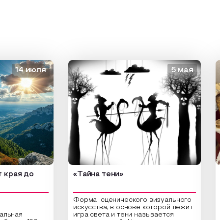
4 июля
5 мая
 до
«Тайна тени»
«Зол
Форма сценического визуального
искусства, в основе которой лежит
я
игра света и тени называется
Откро