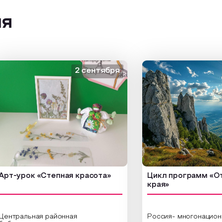
ия
2 сентября
1
рок «Степная красота»
Цикл программ «От края
края»
альная районная
Россия- многонациональна