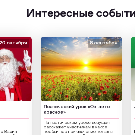
Интересные событ
ктября
8 сентября
Поэтический урок «Ох, лето
Арт-у
красное»
На поэтическом уроке ведущая
расскажет участникам в какое
ил –
необычное приключение попал в
Центр