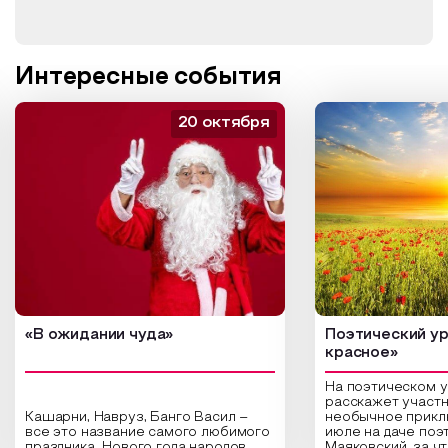
Конкурсные выступления оцениваются представителями
Международного жюри по указанным конкурсным
номинациям, компетентные специалисты - это видные
деятели культуры и искусства, в том числе композиторы,
Интересные события
поэты, певцы, хореографы, преподаватели высших
учебных заведений культуры и искусств, журналисты и
многие другие - те, кого называют Мастера.
20 октября
Шелковый путь — пленительный путь к признанию!
«В ожидании чуда»
Поэтический ур
красное»
На поэтическом 
расскажет участн
Кашарни, Навруз, Банго Васил –
необычное прикл
все это название самого любимого
июле на даче поэ
праздника Нового года народов
Маяковский, за ч