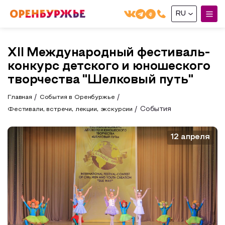
RU
English(EN)
XII Международный фестиваль-
Русский(RU)
конкурс детского и юношеского
О РЕГИОНЕ
творчества "Шелковый путь"
Главная
События в Оренбуржье
О регионе
МОЙ МАРШРУТ
События
Фестивали, встречи, лекции, экскурсии
Фотобанк
Маршруты от туроператоров
Бузулук и Бузулукский район
12 апреля
ГДЕ ПОЕСТЬ
Промышленный туризм
Соль-Илецкий район
ГДЕ ОСТАНОВИТЬСЯ
Пешеходный туризм
Саракташский район
СУВЕНИРЫ
Сельский туризм
Аудио маршруты
НАЦИОНАЛЬНЫЙ ТУРИСТСКИЙ МАРШРУТ
Автотуризм