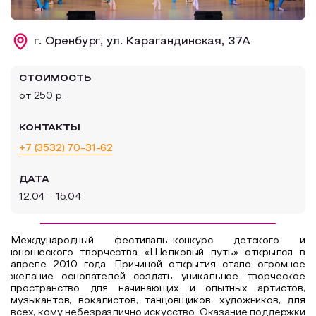
Образовательный туризм
г. Оренбург, ул. Карагандинская, 37А
Аттестованные экскурсоводы
Маршруты от экскурсоводов
СТОИМОСТЬ
Все маршруты
от 250 р.
Доступная среда
КОНТАКТЫ
+7 (3532) 70-31-62
ДАТА
12.04 - 15.04
Международный фестиваль-конкурс детского и
юношеского творчества «Шелковый путь» открылся в
апреле 2010 года. Причиной открытия стало огромное
желание основателей создать уникальное творческое
пространство для начинающих и опытных артистов,
музыкантов, вокалистов, танцовщиков, художников, для
всех, кому небезразлично искусство. Оказание поддержки