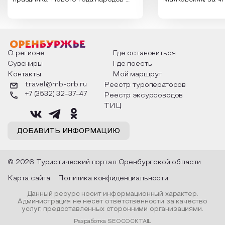
России. Традиции и обычаи,
Сергеевич Пушки
которыми отмечают этот праздник
время года и поч
интересны и уникальны. Участники
считают макушкой
мероприятия узнают удивительные
стихотворения о 
факты из истории этого праздника,
Федора Тютчева,
о том, как встречают новый год в
Маяковского, Але
разных уголках страны, какие
Твардовского и д
О регионе
Где остановиться
обряды совершают на удачу и
поэтов, участники
Сувениры
Где поесть
благополучие, в чем схожи и
ответы не только
Контакты
Мой маршрут
различаются традиции. Кто такой
вопросы, но проч
Дед Мороз и откуда он пришел, как
каждой строчке з
travel@mb-orb.ru
Реестр туроператоров
его называют в разных уголках
восхищение само
+7 (3532) 32-37-47
Реестр эксурсоводов
страны и как появились елочные
яркому времени г
игрушки.
ТИЦ
ДОБАВИТЬ ИНФОРМАЦИЮ
© 2026 Туристический портал Оренбургской области
Карта сайта
Политика конфиденциальности
Данный ресурс носит информационный характер.
Администрация не несет ответственности за качество
услуг, предоставленных сторонними организациями.
Разработка SEOCOCKTAIL