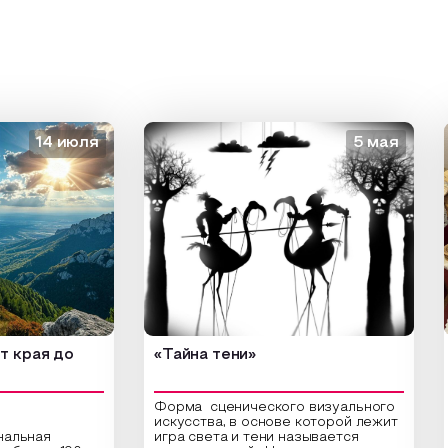
14 июля
5 мая
ая до
«Тайна тени»
«Зо
Форма сценического визуального
искусства, в основе которой лежит
ная
игра света и тени называется
Отк