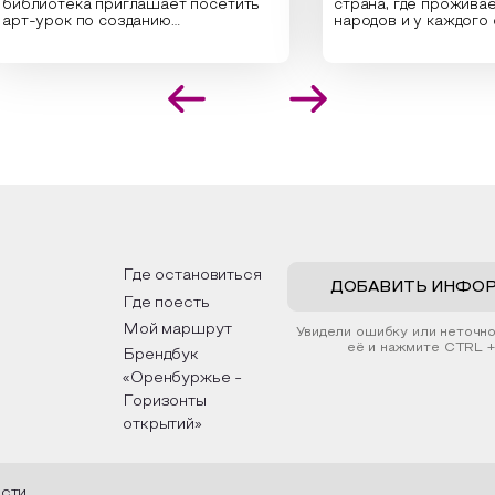
лиотека приглашает посетить
страна, где проживает бо
урок по созданию
народов и у каждого своя
инальных композиций из
уникальная национальная
шенных трав и цветов.
На мероприятии участни
иалисты научат технике
совершат путешествие 
положения растений в рамке
необъятной стране, посе
создания эстетически
Сибири, дальнего Востока
лекательной картины, которую
Кавказа, где познакомят
оздадите с помощью рамки,
культурными и архитект
тной бумаги и высушенных
достопримечательностями
ений. Эко-картина дополнит
интересные факты о нац
рьер и будет напоминать о
традициях, праздниках, об
их степных просторах.
которые связаны с приро
религией; устном народн
дложим смастерить также
творчестве, в котором о
альные закладки для книг,
история возникновения на
льзуя ламинатор и прозрачную
быт и праздники.
Где остановиться
ку. Внутри закладки поместим
ДОБАВИТЬ ИНФО
Где поесть
ушенные растения, красиво
рмив ее логотипом библиотеки
Мой маршрут
Увидели ошибку или неточн
нтой.
её и нажмите CTRL +
Брендбук
«Оренбуржье -
Горизонты
открытий»
асти