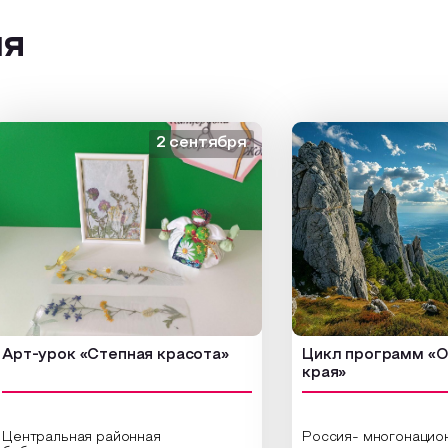
ия
2 сентября
-урок «Степная красота»
Цикл программ «От кр
края»
тральная районная
Россия- многонациональ