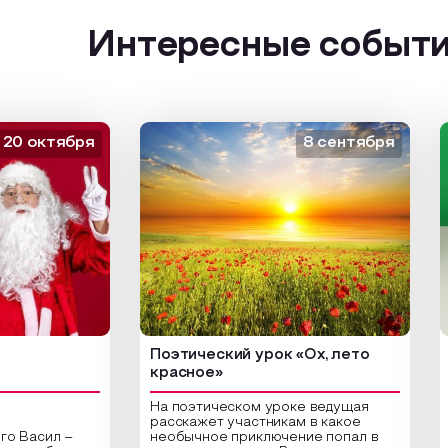
Интересные событ
октября
8 сентября
Поэтический урок «Ох, лето
Арт
красное»
На поэтическом уроке ведущая
расскажет участникам в какое
асил –
необычное приключение попал в
Цен