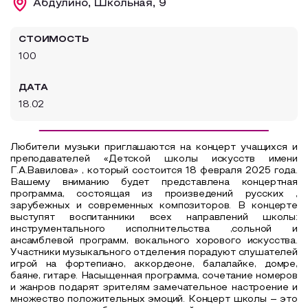
Абдулино, Школьная, 9
Образовательный туризм
СТОИМОСТЬ
Аттестованные экскурсоводы
100
Маршруты от экскурсоводов
ДАТА
Все маршруты
18.02
Доступная среда
Любители музыки приглашаются на концерт учащихся и
преподавателей «Детской школы искусств имени
Г.А.Вавилова» , который состоится 18 февраля 2025 года.
Вашему вниманию будет представлена концертная
программа, состоящая из произведений русских ,
зарубежных и современных композиторов. В концерте
выступят воспитанники всех направлений школы:
инструментального исполнительства ,сольной и
ансамблевой программ, вокального хорового искусства.
Участники музыкального отделения порадуют слушателей
игрой на фортепиано, аккордеоне, балалайке, домре,
баяне, гитаре. Насыщенная программа, сочетание номеров
и жанров подарят зрителям замечательное настроение и
множество положительных эмоций. Концерт школы – это