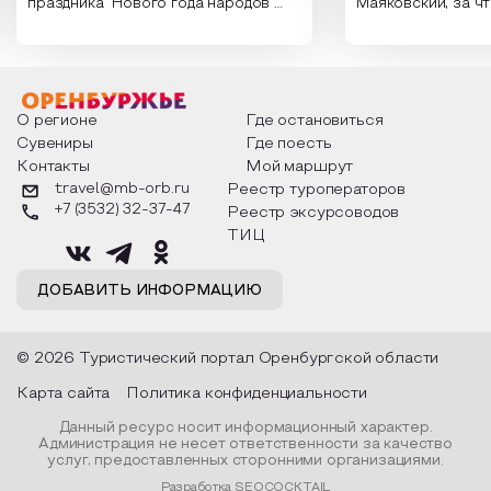
праздника Нового года народов
Маяковский, за ч
России. Традиции и обычаи,
Сергеевич Пушки
которыми отмечают этот праздник
время года и поч
интересны и уникальны. Участники
считают макушкой
мероприятия узнают удивительные
стихотворения о 
факты из истории этого праздника,
Федора Тютчева,
о том, как встречают новый год в
Маяковского, Але
разных уголках страны, какие
Твардовского и д
О регионе
Где остановиться
обряды совершают на удачу и
поэтов, участники
Сувениры
Где поесть
благополучие, в чем схожи и
ответы не только
Контакты
Мой маршрут
различаются традиции. Кто такой
вопросы, но проч
Дед Мороз и откуда он пришел, как
каждой строчке з
travel@mb-orb.ru
Реестр туроператоров
его называют в разных уголках
восхищение само
+7 (3532) 32-37-47
Реестр эксурсоводов
страны и как появились елочные
яркому времени г
игрушки.
ТИЦ
ДОБАВИТЬ ИНФОРМАЦИЮ
© 2026 Туристический портал Оренбургской области
Карта сайта
Политика конфиденциальности
Данный ресурс носит информационный характер.
Администрация не несет ответственности за качество
услуг, предоставленных сторонними организациями.
Разработка SEOCOCKTAIL