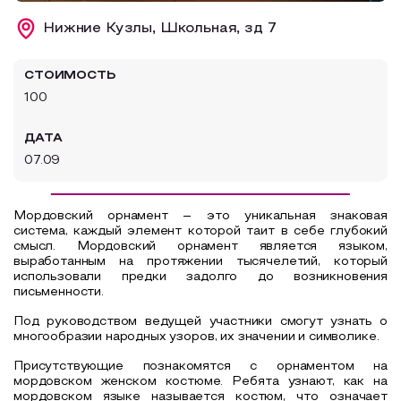
Образовательный туризм
Нижние Кузлы, Школьная, зд 7
Аттестованные экскурсоводы
СТОИМОСТЬ
Маршруты от экскурсоводов
100
Все маршруты
ДАТА
Доступная среда
07.09
Мордовский
орнамент – это уникальная знаковая
система, каждый элемент которой таит в себе глубокий
смысл. Мордовский орнамент является языком,
выработанным на протяжении тысячелетий, который
использовали предки задолго до возникновения
письменности.
Под руководством
ведущей
участники смогут узнать о
многообразии народных узоров, их значении и символике.
Присутствующие познакомятся с орнаментом на
мордовском женском костюме. Ребята узнают, как на
мордовском языке называется костюм, что означает