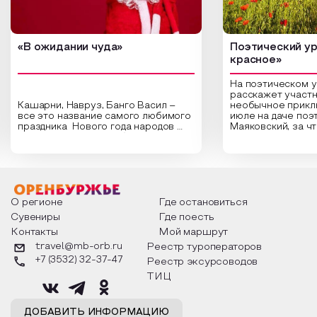
«В ожидании чуда»
Поэтический ур
красное»
На поэтическом 
расскажет участн
Кашарни, Навруз, Банго Васил –
необычное прикл
все это название самого любимого
июле на даче поэ
праздника Нового года народов
Маяковский, за ч
России. Традиции и обычаи,
Сергеевич Пушки
которыми отмечают этот праздник
время года и поч
интересны и уникальны. Участники
считают макушкой
мероприятия узнают удивительные
стихотворения о 
факты из истории этого праздника,
Федора Тютчева,
о том, как встречают новый год в
Маяковского, Але
разных уголках страны, какие
Твардовского и д
О регионе
Где остановиться
обряды совершают на удачу и
поэтов, участники
Сувениры
Где поесть
благополучие, в чем схожи и
ответы не только
Контакты
Мой маршрут
различаются традиции. Кто такой
вопросы, но проч
Дед Мороз и откуда он пришел, как
каждой строчке з
travel@mb-orb.ru
Реестр туроператоров
его называют в разных уголках
восхищение само
+7 (3532) 32-37-47
Реестр эксурсоводов
страны и как появились елочные
яркому времени г
игрушки.
ТИЦ
ДОБАВИТЬ ИНФОРМАЦИЮ