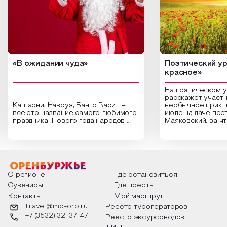
«В ожидании чуда»
Поэтический ур
красное»
На поэтическом 
расскажет участн
Кашарни, Навруз, Банго Васил –
необычное прикл
все это название самого любимого
июле на даче поэ
праздника Нового года народов
Маяковский, за ч
России. Традиции и обычаи,
Сергеевич Пушки
которыми отмечают этот праздник
время года и поч
интересны и уникальны. Участники
считают макушкой
мероприятия узнают удивительные
стихотворения о 
факты из истории этого праздника,
Федора Тютчева,
о том, как встречают новый год в
Маяковского, Але
разных уголках страны, какие
Твардовского и д
О регионе
Где остановиться
обряды совершают на удачу и
поэтов, участники
Сувениры
Где поесть
благополучие, в чем схожи и
ответы не только
Контакты
Мой маршрут
различаются традиции. Кто такой
вопросы, но проч
Дед Мороз и откуда он пришел, как
каждой строчке з
travel@mb-orb.ru
Реестр туроператоров
его называют в разных уголках
восхищение само
+7 (3532) 32-37-47
Реестр эксурсоводов
страны и как появились елочные
яркому времени г