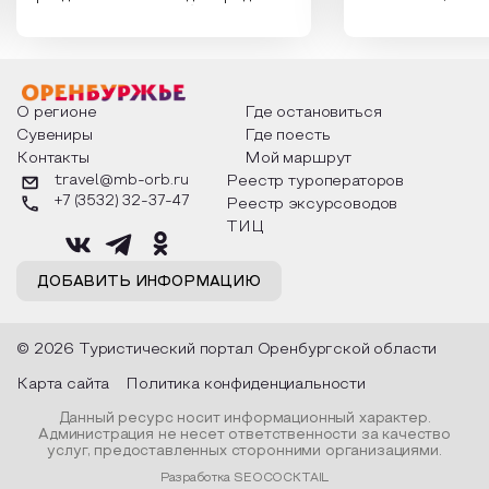
России. Традиции и обычаи,
Сергеевич Пушки
которыми отмечают этот праздник
время года и поч
интересны и уникальны. Участники
считают макушкой
мероприятия узнают удивительные
стихотворения о 
факты из истории этого праздника,
Федора Тютчева,
о том, как встречают новый год в
Маяковского, Але
разных уголках страны, какие
Твардовского и д
О регионе
Где остановиться
обряды совершают на удачу и
поэтов, участники
Сувениры
Где поесть
благополучие, в чем схожи и
ответы не только
Контакты
Мой маршрут
различаются традиции. Кто такой
вопросы, но проч
Дед Мороз и откуда он пришел, как
каждой строчке з
travel@mb-orb.ru
Реестр туроператоров
его называют в разных уголках
восхищение само
+7 (3532) 32-37-47
Реестр эксурсоводов
страны и как появились елочные
яркому времени г
игрушки.
ТИЦ
ДОБАВИТЬ ИНФОРМАЦИЮ
© 2026 Туристический портал Оренбургской области
Карта сайта
Политика конфиденциальности
Данный ресурс носит информационный характер.
Администрация не несет ответственности за качество
услуг, предоставленных сторонними организациями.
Разработка SEOCOCKTAIL