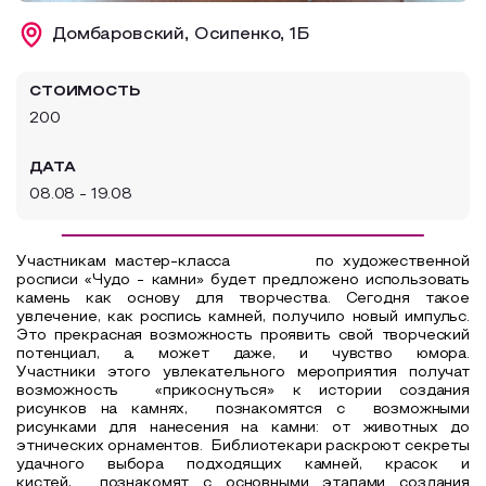
Образовательный туризм
Домбаровский, Осипенко, 1Б
Аттестованные экскурсоводы
СТОИМОСТЬ
Маршруты от экскурсоводов
200
Все маршруты
ДАТА
Доступная среда
08.08 - 19.08
Участникам мастер-класса по художественной
росписи «Чудо - камни» будет предложено и
спользовать
камень как основу для творчества. Сегодня такое
увлечение, как роспись камней, получило новый импульс.
Это прекрасная возможность проявить свой творческий
потенциал, а, может даже, и чувство юмора.
Участники этого увлекательного мероприятия получат
возможность «прикоснуться» к истории создания
рисунков на камнях,
познакомятся с возможными
рисунками для нанесения на камни: от животных до
этнических орнаментов. Библиотекари раскроют секреты
удачного выбора подходящих камней, красок и
кистей, познакомят с основными этапами создания