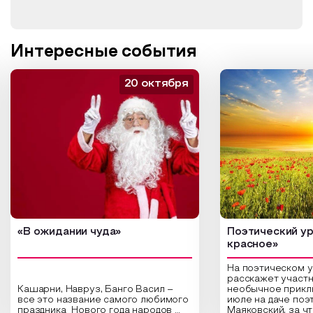
Интересные события
20 октября
«В ожидании чуда»
Поэтический ур
красное»
На поэтическом 
расскажет участн
Кашарни, Навруз, Банго Васил –
необычное прикл
все это название самого любимого
июле на даче поэ
праздника Нового года народов
Маяковский, за ч