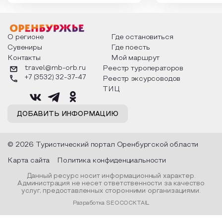
интересны и уникальны. Участники
считают макушкой
мероприятия узнают удивительные
стихотворения о 
факты из истории этого праздника,
Федора Тютчева,
о том, как встречают новый год в
Маяковского, Але
разных уголках страны, какие
Твардовского и д
О регионе
Где остановиться
обряды совершают на удачу и
поэтов, участники
Сувениры
Где поесть
благополучие, в чем схожи и
ответы не только
Контакты
Мой маршрут
различаются традиции. Кто такой
вопросы, но проч
Дед Мороз и откуда он пришел, как
каждой строчке з
travel@mb-orb.ru
Реестр туроператоров
его называют в разных уголках
восхищение само
+7 (3532) 32-37-47
Реестр эксурсоводов
страны и как появились елочные
яркому времени г
игрушки.
ТИЦ
ДОБАВИТЬ ИНФОРМАЦИЮ
© 2026 Туристический портал Оренбургской области
Карта сайта
Политика конфиденциальности
Данный ресурс носит информационный характер.
Администрация не несет ответственности за качество
услуг, предоставленных сторонними организациями.
Разработка SEOCOCKTAIL