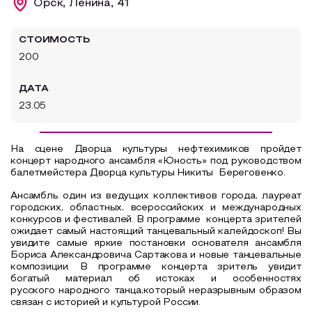
Орск, Ленина, 41
Образовательный туризм
СТОИМОСТЬ
Аттестованные экскурсоводы
200
Маршруты от экскурсоводов
ДАТА
Все маршруты
23.05
Доступная среда
На сцене Дворца культуры нефтехимиков пройдет
концерт народного ансамбля «Юность» под руководством
балетмейстера Дворца культуры Никиты Береговенко.
Ансамбль один из ведущих коллективов города, лауреат
городских, областных, всероссийских и международных
конкурсов и фестивалей. В программе концерта зрителей
ожидает самый настоящий танцевальный калейдоскоп! Вы
увидите самые яркие постановки основателя ансамбля
Бориса Александровича Сартакова и новые танцевальные
композиции. В программе концерта зритель увидит
богатый материал об истоках и особенностях
русского народного танца,который неразрывным образом
связан с историей и культурой России.