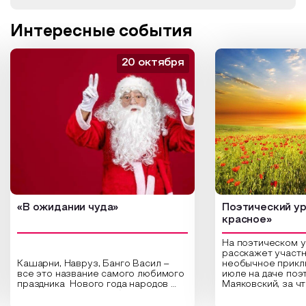
Интересные события
20 октября
«В ожидании чуда»
Поэтический ур
красное»
На поэтическом 
расскажет участн
Кашарни, Навруз, Банго Васил –
необычное прикл
все это название самого любимого
июле на даче поэ
праздника Нового года народов
Маяковский, за ч
России. Традиции и обычаи,
Сергеевич Пушки
которыми отмечают этот праздник
время года и поч