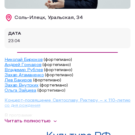
Образовательный туризм
Соль-Илецк, Уральская, 34
Аттестованные экскурсоводы
Маршруты от экскурсоводов
ДАТА
Все маршруты
23.04
Доступная среда
Николай Бирюков
(фортепиано)
Андрей Гончаров
(фортепиано)
Владимир Рублев
(фортепиано)
Захар Атаманенко
(фортепиано)
Лев Бакиров
(фортепиано)
Захар Внутских
(фортепиано)
Ольга Зайцева
(фортепиано)
Концерт-посвящение Святославу Рихтеру – к 110-летию
со дня рождения
В программе:
Аренский
Читать полностью
«Признание» из цикла «Шесть пьес в форме канонов», соч.
1 № 5