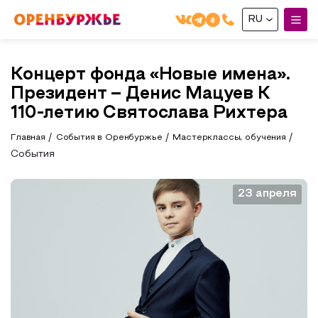
RU
English(EN)
Концерт фонда «Новые имена».
Русский(RU)
Президент – Денис Мацуев К
О РЕГИОНЕ
110-летию Святослава Рихтера
Главная
События в Оренбуржье
Мастерклассы, обучения
О регионе
МОЙ МАРШРУТ
События
Фотобанк
Маршруты от туроператоров
Бузулук и Бузулукский район
23 апреля
ГДЕ ПОЕСТЬ
Промышленный туризм
Соль-Илецкий район
ГДЕ ОСТАНОВИТЬСЯ
Пешеходный туризм
Саракташский район
СУВЕНИРЫ
Сельский туризм
Аудио маршруты
НАЦИОНАЛЬНЫЙ ТУРИСТСКИЙ МАРШРУТ
Автотуризм