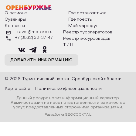
факты из истории этого праздника,
Федора Тютчева,
о том, как встречают новый год в
Маяковского, Але
разных уголках страны, какие
Твардовского и д
О регионе
Где остановиться
обряды совершают на удачу и
поэтов, участники
Сувениры
Где поесть
благополучие, в чем схожи и
ответы не только
Контакты
Мой маршрут
различаются традиции. Кто такой
вопросы, но проч
Дед Мороз и откуда он пришел, как
каждой строчке з
travel@mb-orb.ru
Реестр туроператоров
его называют в разных уголках
восхищение само
+7 (3532) 32-37-47
Реестр эксурсоводов
страны и как появились елочные
яркому времени г
игрушки.
ТИЦ
ДОБАВИТЬ ИНФОРМАЦИЮ
© 2026 Туристический портал Оренбургской области
Карта сайта
Политика конфиденциальности
Данный ресурс носит информационный характер.
Администрация не несет ответственности за качество
услуг, предоставленных сторонними организациями.
Разработка SEOCOCKTAIL