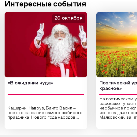
Интересные события
20 октября
«В ожидании чуда»
Поэтический ур
красное»
На поэтическом 
расскажет участн
Кашарни, Навруз, Банго Васил –
необычное прикл
все это название самого любимого
июле на даче поэ
праздника Нового года народов
Маяковский, за ч
России. Традиции и обычаи,
Сергеевич Пушки
которыми отмечают этот праздник
время года и поч
интересны и уникальны. Участники
считают макушкой
мероприятия узнают удивительные
стихотворения о 