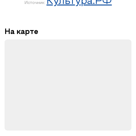
Культура.РФ
Этюд си минор соч.19 № 1
Источник:
Рахманинов
Прелюдия ре мажор, соч. 23 № 4
Прелюдия соль минор, соч. 23 № 5
Прелюдия ми-бемоль мажор, соч. 23 № 6
На карте
Прелюдия ля минор, соч. 32 № 8
Прелюдия си минор, соч. 32 № 10
Прелюдия ре-бемоль мажор, соч. 32 № 13
Скрябин
Соната № 4 фа-диез мажор, соч. 30
Лист
Венгерская рапсодия № 2 до-диез минор, S. 244 № 2
Ноктюрн «Грезы любви», S. 541 № 3
Шопен
Баллада № 1 соль минор, соч. 23
Рахманинов–Володось
Анданте из Сонаты для виолончели и фортепиано соль
минор, соч. 19