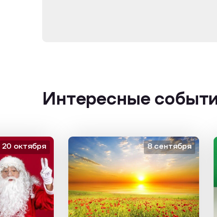
Интересные событ
октября
8 сентября