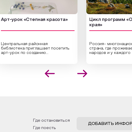
урок «Степная красота»
Цикл программ «От кр
края»
ральная районная
Россия- многонациональн
иотека приглашает посетить
страна, где проживает бо
урок по созданию
народов и у каждого своя
инальных композиций из
уникальная национальная 
шенных трав и цветов.
На мероприятии участник
иалисты научат технике
совершат путешествие 
оложения растений в рамке
необъятной стране, посет
создания эстетически
Сибири, дальнего Востока,
лекательной картины, которую
Кавказа, где познакомятс
оздадите с помощью рамки,
культурными и архитекту
ной бумаги и высушенных
достопримечательностями
ений. Эко-картина дополнит
интересные факты о наци
рьер и будет напоминать о
традициях, праздниках, обр
их степных просторах.
которые связаны с природ
религией; устном народн
ложим смастерить также
творчестве, в котором о
альные закладки для книг,
история возникновения на
льзуя ламинатор и прозрачную
быт и праздники.
Где остановиться
ку. Внутри закладки поместим
ДОБАВИТЬ ИНФО
Где поесть
шенные растения, красиво