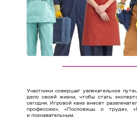
Сельский туризм
СУВЕНИРЫ
Аудио маршруты
НАЦИОНАЛЬНЫЙ ТУРИСТСКИЙ МАРШРУТ
Автотуризм
Образовательный туризм
Аттестованные экскурсоводы
Маршруты от экскурсоводов
Все маршруты
Участники совершат увлекательное путе
Доступная среда
дело своей жизни, чтобы стать эксперт
сегодня. Игровой квиз внесёт развлекате
профессию», «Пословицы о труде», 
и познавательным.