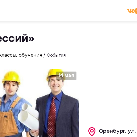
ессий»
лассы, обучения
События
14 мая
Оренбург, ул.