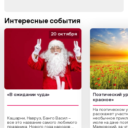
Интересные события
20 октября
«В ожидании чуда»
Поэтический ур
красное»
На поэтическом 
расскажет участн
Кашарни, Навруз, Банго Васил –
необычное прикл
все это название самого любимого
июле на даче поэ
праздника Нового года народов
Маяковский, за ч