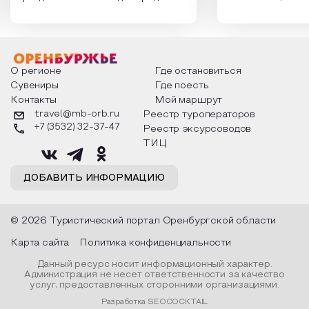
России. Традиции и обычаи,
Сергеевич Пушки
которыми отмечают этот праздник
время года и поч
интересны и уникальны. Участники
считают макушкой
мероприятия узнают удивительные
стихотворения о 
факты из истории этого праздника,
Федора Тютчева,
о том, как встречают новый год в
Маяковского, Але
разных уголках страны, какие
Твардовского и д
О регионе
Где остановиться
обряды совершают на удачу и
поэтов, участники
Сувениры
Где поесть
благополучие, в чем схожи и
ответы не только
Контакты
Мой маршрут
различаются традиции. Кто такой
вопросы, но проч
Дед Мороз и откуда он пришел, как
каждой строчке з
travel@mb-orb.ru
Реестр туроператоров
его называют в разных уголках
восхищение само
+7 (3532) 32-37-47
Реестр эксурсоводов
страны и как появились елочные
яркому времени г
игрушки.
ТИЦ
ДОБАВИТЬ ИНФОРМАЦИЮ
© 2026 Туристический портал Оренбургской области
Карта сайта
Политика конфиденциальности
Данный ресурс носит информационный характер.
Администрация не несет ответственности за качество
услуг, предоставленных сторонними организациями.
Разработка SEOCOCKTAIL