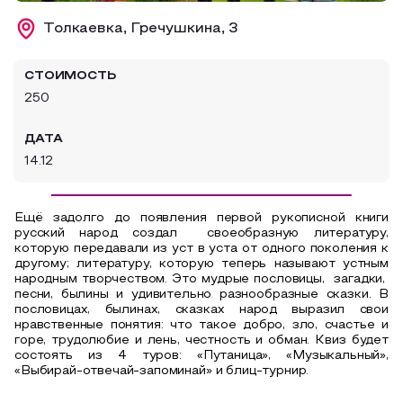
Образовательный туризм
Толкаевка, Гречушкина, 3
Аттестованные экскурсоводы
СТОИМОСТЬ
Маршруты от экскурсоводов
250
Все маршруты
ДАТА
Доступная среда
14.12
Ещё задолго до появления первой рукописной книги
русский народ создал
своеобразную литературу,
которую передавали из уст в уста от одного поколения к
другому; литературу, которую теперь называют устным
народным творчеством. Это мудрые пословицы,
загадки,
песни, былины и удивительно разнообразные сказки. В
пословицах, былинах, сказках народ выразил свои
нравственные понятия: что такое добро, зло, счастье и
горе, трудолюбие и лень, честность и обман. Квиз будет
состоять из 4 туров: «Путаница», «Музыкальный»,
«Выбирай-отвечай-запоминай» и блиц-турнир.