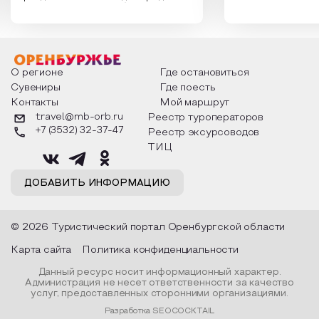
России. Традиции и обычаи,
Сергеевич Пушки
которыми отмечают этот праздник
время года и поч
интересны и уникальны. Участники
считают макушкой
мероприятия узнают удивительные
стихотворения о 
факты из истории этого праздника,
Федора Тютчева,
о том, как встречают новый год в
Маяковского, Але
разных уголках страны, какие
Твардовского и д
О регионе
Где остановиться
обряды совершают на удачу и
поэтов, участники
Сувениры
Где поесть
благополучие, в чем схожи и
ответы не только
Контакты
Мой маршрут
различаются традиции. Кто такой
вопросы, но проч
Дед Мороз и откуда он пришел, как
каждой строчке з
travel@mb-orb.ru
Реестр туроператоров
его называют в разных уголках
восхищение само
+7 (3532) 32-37-47
Реестр эксурсоводов
страны и как появились елочные
яркому времени г
игрушки.
ТИЦ
ДОБАВИТЬ ИНФОРМАЦИЮ
© 2026 Туристический портал Оренбургской области
Карта сайта
Политика конфиденциальности
Данный ресурс носит информационный характер.
Администрация не несет ответственности за качество
услуг, предоставленных сторонними организациями.
Разработка SEOCOCKTAIL