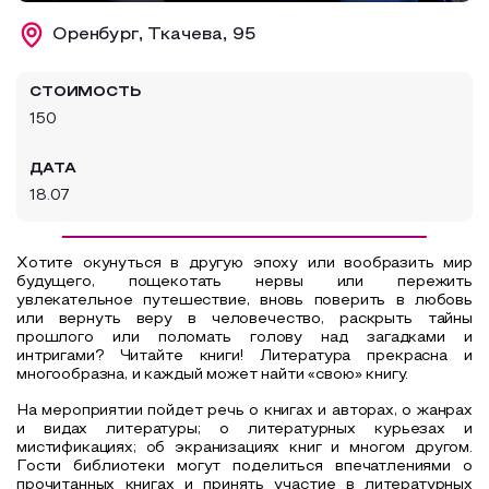
Образовательный туризм
Оренбург, Ткачева, 95
Аттестованные экскурсоводы
СТОИМОСТЬ
Маршруты от экскурсоводов
150
Все маршруты
ДАТА
Доступная среда
18.07
Хотите окунуться в другую эпоху или вообразить мир
будущего, пощекотать нервы или пережить
увлекательное путешествие, вновь поверить в любовь
или вернуть веру в человечество, раскрыть тайны
прошлого или поломать голову над загадками и
интригами? Читайте книги! Литература прекрасна и
многообразна, и каждый может найти «свою» книгу.
На мероприятии пойдет речь о книгах и авторах, о жанрах
и видах литературы; о литературных курьезах и
мистификациях; об экранизациях книг и многом другом.
Гости библиотеки могут поделиться впечатлениями о
прочитанных книгах и принять участие в литературных