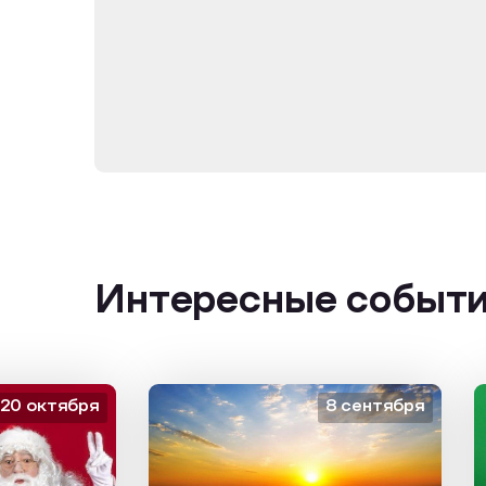
Интересные событ
октября
8 сентября