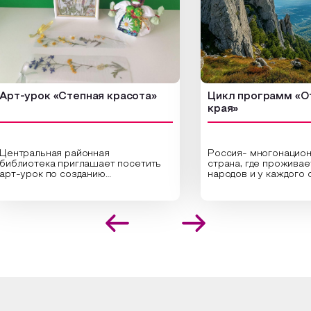
урок «Степная красота»
Цикл программ «От кра
края»
ральная районная
Россия- многонациональн
иотека приглашает посетить
страна, где проживает бол
урок по созданию
народов и у каждого своя
инальных композиций из
уникальная национальная 
шенных трав и цветов.
На мероприятии участник
иалисты научат технике
совершат путешествие п
оложения растений в рамке
необъятной стране, посет
создания эстетически
Сибири, дальнего Востока,
лекательной картины, которую
Кавказа, где познакомятс
оздадите с помощью рамки,
культурными и архитекту
ной бумаги и высушенных
достопримечательностями
ений. Эко-картина дополнит
интересные факты о наци
рьер и будет напоминать о
традициях, праздниках, обр
их степных просторах.
которые связаны с природ
религией; устном народн
ложим смастерить также
творчестве, в котором о