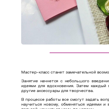
Сельский туризм
СУВЕНИРЫ
Аудио маршруты
НАЦИОНАЛЬНЫЙ ТУРИСТСКИЙ МАРШРУТ
Автотуризм
Образовательный туризм
Аттестованные экскурсоводы
Маршруты от экскурсоводов
Все маршруты
Мастер-класс станет замечательной возм
Доступная среда
Занятие начнется с небольшого введени
идеями для вдохновения. Затем каждый 
другие аксессуары для творчества.
В процессе работы все смогут задать воп
научиться новому, обменяться идеями и