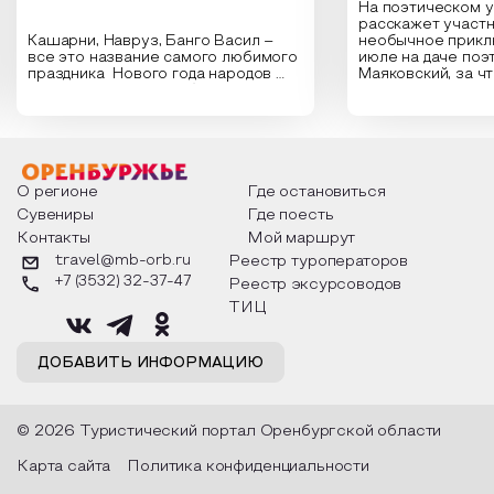
На поэтическом 
расскажет участн
Кашарни, Навруз, Банго Васил –
необычное прикл
все это название самого любимого
июле на даче поэ
праздника Нового года народов
Маяковский, за ч
России. Традиции и обычаи,
Сергеевич Пушки
которыми отмечают этот праздник
время года и поч
интересны и уникальны. Участники
считают макушкой
мероприятия узнают удивительные
стихотворения о 
факты из истории этого праздника,
Федора Тютчева,
о том, как встречают новый год в
Маяковского, Але
разных уголках страны, какие
Твардовского и д
О регионе
Где остановиться
обряды совершают на удачу и
поэтов, участники
Сувениры
Где поесть
благополучие, в чем схожи и
ответы не только
Контакты
Мой маршрут
различаются традиции. Кто такой
вопросы, но проч
Дед Мороз и откуда он пришел, как
каждой строчке з
travel@mb-orb.ru
Реестр туроператоров
его называют в разных уголках
восхищение само
+7 (3532) 32-37-47
Реестр эксурсоводов
страны и как появились елочные
яркому времени г
игрушки.
ТИЦ
ДОБАВИТЬ ИНФОРМАЦИЮ
© 2026 Туристический портал Оренбургской области
Карта сайта
Политика конфиденциальности