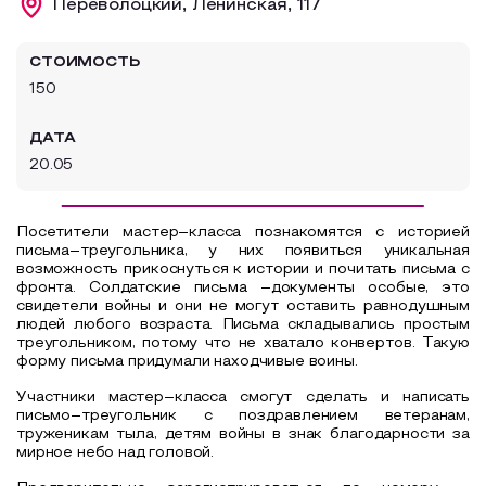
Переволоцкий, Ленинская, 117
Образовательный туризм
СТОИМОСТЬ
Аттестованные экскурсоводы
150
Маршруты от экскурсоводов
ДАТА
Все маршруты
20.05
Доступная среда
Посетители мастер–класса познакомятся с историей
письма–треугольника, у них появиться уникальная
возможность прикоснуться к истории и почитать письма с
фронта. Солдатские письма –документы особые, это
свидетели войны и они не могут оставить равнодушным
людей любого возраста. Письма складывались простым
треугольником, потому что не хватало конвертов. Такую
форму письма придумали находчивые воины.
Участники мастер–класса смогут сделать и написать
письмо–треугольник с поздравлением ветеранам,
труженикам тыла, детям войны в знак благодарности за
мирное небо над головой.