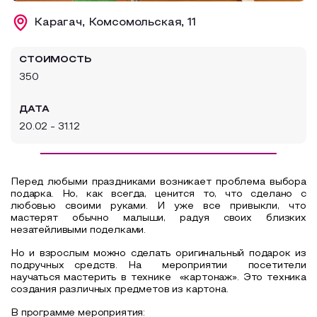
Образовательный туризм
Карагач, Комсомольская, 11
Аттестованные экскурсоводы
СТОИМОСТЬ
Маршруты от экскурсоводов
350
Все маршруты
ДАТА
Доступная среда
20.02 - 31.12
Перед любыми праздниками возникает проблема выбора
подарка. Но, как всегда, ценится то, что сделано с
любовью своими руками. И уже все привыкли, что
мастерят обычно малыши, радуя своих близких
незатейливыми поделками.
Но и взрослым можно сделать оригинальный подарок из
подручных средств. На мероприятии
посетители
научаться
мастерить в технике
«к
артонаж
». Это техника
создания различных предметов из картона.
В программе мероприятия: