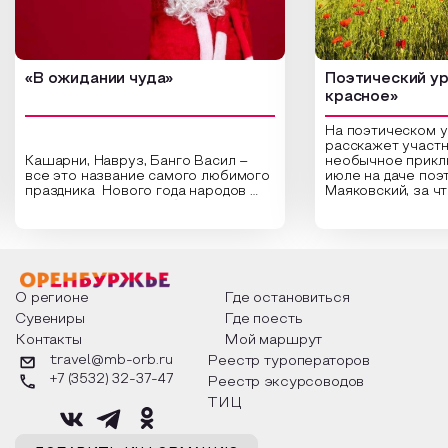
«В ожидании чуда»
Поэтический ур
красное»
На поэтическом 
расскажет участн
Кашарни, Навруз, Банго Васил –
необычное прикл
все это название самого любимого
июле на даче поэ
праздника Нового года народов
Маяковский, за ч
России. Традиции и обычаи,
Сергеевич Пушки
которыми отмечают этот праздник
время года и поч
интересны и уникальны. Участники
считают макушкой
мероприятия узнают удивительные
стихотворения о 
факты из истории этого праздника,
Федора Тютчева,
о том, как встречают новый год в
Маяковского, Але
разных уголках страны, какие
Твардовского и д
О регионе
Где остановиться
обряды совершают на удачу и
поэтов, участники
Сувениры
Где поесть
благополучие, в чем схожи и
ответы не только
Контакты
Мой маршрут
различаются традиции. Кто такой
вопросы, но проч
Дед Мороз и откуда он пришел, как
каждой строчке з
travel@mb-orb.ru
Реестр туроператоров
его называют в разных уголках
восхищение само
+7 (3532) 32-37-47
Реестр эксурсоводов
страны и как появились елочные
яркому времени г
игрушки.
ТИЦ