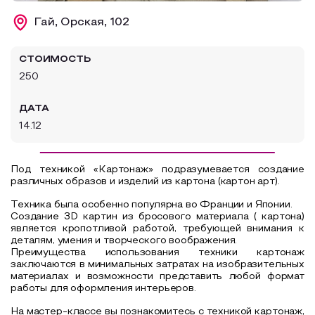
Образовательный туризм
Гай, Орская, 102
Аттестованные экскурсоводы
СТОИМОСТЬ
Маршруты от экскурсоводов
250
Все маршруты
ДАТА
Доступная среда
14.12
Под техникой «Картонаж» подразумевается создание
различных образов и изделий из картона (картон арт).
Техника была особенно популярна во Франции и Японии.
Создание 3D картин из бросового материала ( картона)
является кропотливой работой, требующей внимания к
деталям, умения и творческого воображения.
Преимущества использования техники картонаж
заключаются в минимальных затратах на изобразительных
материалах и возможности представить любой формат
работы для оформления интерьеров.
На мастер-классе вы познакомитесь с техникой картонаж,