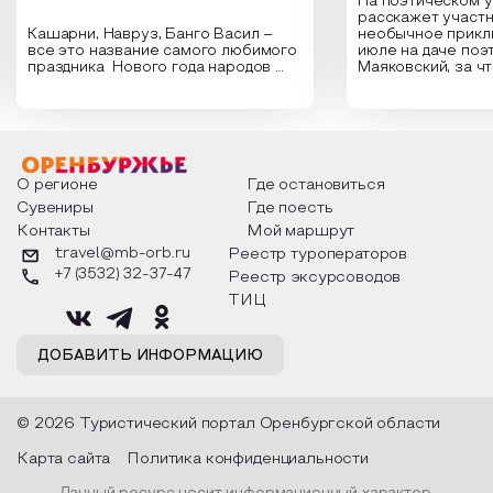
На поэтическом 
расскажет участн
Кашарни, Навруз, Банго Васил –
необычное прикл
все это название самого любимого
июле на даче поэ
праздника Нового года народов
Маяковский, за ч
России. Традиции и обычаи,
Сергеевич Пушки
которыми отмечают этот праздник
время года и поч
интересны и уникальны. Участники
считают макушкой
мероприятия узнают удивительные
стихотворения о 
факты из истории этого праздника,
Федора Тютчева,
о том, как встречают новый год в
Маяковского, Але
разных уголках страны, какие
Твардовского и д
О регионе
Где остановиться
обряды совершают на удачу и
поэтов, участники
Сувениры
Где поесть
благополучие, в чем схожи и
ответы не только
Контакты
Мой маршрут
различаются традиции. Кто такой
вопросы, но проч
Дед Мороз и откуда он пришел, как
каждой строчке з
travel@mb-orb.ru
Реестр туроператоров
его называют в разных уголках
восхищение само
+7 (3532) 32-37-47
Реестр эксурсоводов
страны и как появились елочные
яркому времени г
игрушки.
ТИЦ
ДОБАВИТЬ ИНФОРМАЦИЮ
© 2026 Туристический портал Оренбургской области
Карта сайта
Политика конфиденциальности