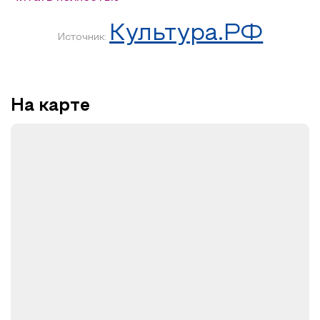
фигурку таксы. Узнают, как правильно готовить глину,
какая техника лепки подходит лучше всего для создания
Культура.РФ
фигурки животного и какие инструменты понадобятся.
Источник:
Распишут изделие ангобами, проработают мелкую
детализацию и придадут керамическому любимцу
индивидуальный характер.
На карте
Лепка таксы ̶ это отличный способ научиться работать с
глиной и создавать реалистичные фигурки.
*музейное занятие предусматривает лепку,
декорирование, роспись ангобами и обжиг готового
изделия