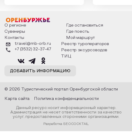
которыми отмечают этот праздник
время года и поч
интересны и уникальны. Участники
считают макушкой
мероприятия узнают удивительные
стихотворения о 
факты из истории этого праздника,
Федора Тютчева,
о том, как встречают новый год в
Маяковского, Але
разных уголках страны, какие
Твардовского и д
О регионе
Где остановиться
обряды совершают на удачу и
поэтов, участники
Сувениры
Где поесть
благополучие, в чем схожи и
ответы не только
Контакты
Мой маршрут
различаются традиции. Кто такой
вопросы, но проч
Дед Мороз и откуда он пришел, как
каждой строчке з
travel@mb-orb.ru
Реестр туроператоров
его называют в разных уголках
восхищение само
+7 (3532) 32-37-47
Реестр эксурсоводов
страны и как появились елочные
яркому времени г
игрушки.
ТИЦ
ДОБАВИТЬ ИНФОРМАЦИЮ
© 2026 Туристический портал Оренбургской области
Карта сайта
Политика конфиденциальности
Данный ресурс носит информационный характер.
Администрация не несет ответственности за качество
услуг, предоставленных сторонними организациями.
Разработка SEOCOCKTAIL