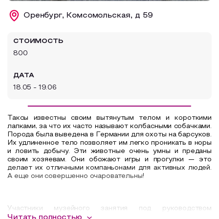
Образовательный туризм
Оренбург, Комсомольская, д 59
Аттестованные экскурсоводы
СТОИМОСТЬ
Маршруты от экскурсоводов
800
Все маршруты
ДАТА
Доступная среда
18.05 - 19.06
Таксы известны своим вытянутым телом и короткими
лапками, за что их часто называют колбасными собачками.
Порода была выведена в Германии для охоты на барсуков.
Их удлиненное тело позволяет им легко проникать в норы
и ловить добычу. Эти животные очень умны и преданы
своим хозяевам. Они обожают игры и прогулки — это
делает их отличными компаньонами для активных людей.
А еще они совершенно очаровательны!
Участники музейного занятия под руководством
художника смогут вылепить из керамической массы
Читать полностью