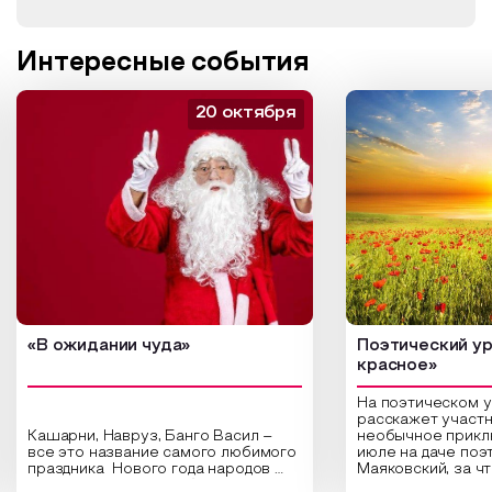
Интересные события
20 октября
«В ожидании чуда»
Поэтический ур
красное»
На поэтическом 
расскажет участн
Кашарни, Навруз, Банго Васил –
необычное прикл
все это название самого любимого
июле на даче поэ
праздника Нового года народов
Маяковский, за ч
России. Традиции и обычаи,
Сергеевич Пушки