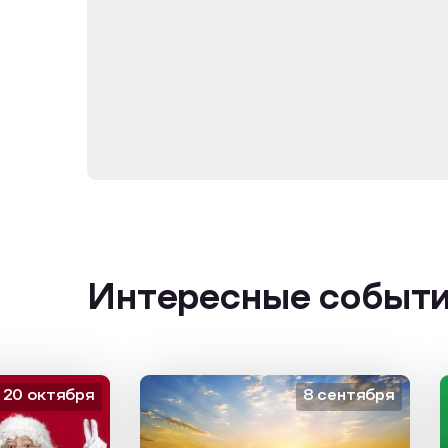
Интересные событ
октября
8 сентября