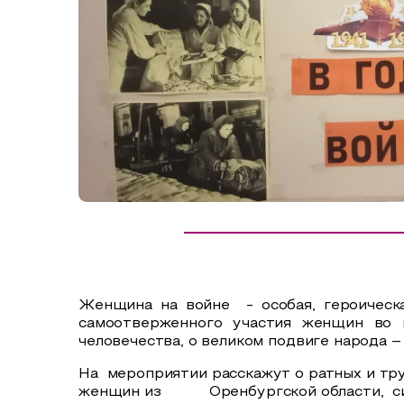
Сельский туризм
СУВЕНИРЫ
Аудио маршруты
НАЦИОНАЛЬНЫЙ ТУРИСТСКИЙ МАРШРУТ
Автотуризм
Образовательный туризм
Аттестованные экскурсоводы
Маршруты от экскурсоводов
Все маршруты
Доступная среда
Женщина на войне
- особая, героичес
самоотверженного участия женщин во 
человечества, о великом подвиге народа 
На мероприятии расскажут о ратных и тр
женщин из Оренбургской области, силу