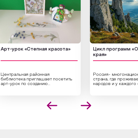
-урок «Степная красота»
Цикл программ «От кр
края»
ральная районная
Россия- многонациональ
иотека приглашает посетить
страна, где проживает бо
урок по созданию
народов и у каждого своя
инальных композиций из
уникальная национальная 
шенных трав и цветов.
На мероприятии участни
иалисты научат технике
совершат путешествие 
оложения растений в рамке
необъятной стране, посет
создания эстетически
Сибири, дальнего Востока
лекательной картины, которую
Кавказа, где познакомятс
оздадите с помощью рамки,
культурными и архитект
ной бумаги и высушенных
достопримечательностями
ений. Эко-картина дополнит
интересные факты о наци
рьер и будет напоминать о
традициях, праздниках, об
их степных просторах.
которые связаны с приро