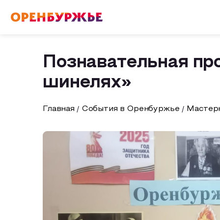
English(EN)
Русский(RU)
Познавательная п
шинелях»
О РЕГИОНЕ
Главная
События в Оренбуржье
Мастерк
О регионе
МОЙ МАРШРУТ
Фотобанк
Маршруты от туроператоров
ГДЕ ПОЕСТЬ
Промышленный туризм
ГДЕ ОСТАНОВИТЬСЯ
Пешеходный туризм