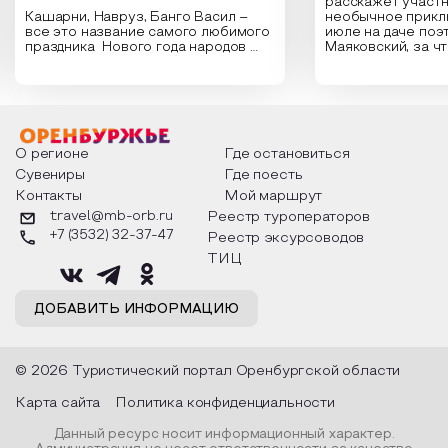
расскажет участн
Кашарни, Навруз, Банго Васил –
необычное прикл
все это название самого любимого
июле на даче поэ
праздника Нового года народов
Маяковский, за ч
России. Традиции и обычаи,
Сергеевич Пушки
которыми отмечают этот праздник
время года и поч
интересны и уникальны. Участники
считают макушкой
мероприятия узнают удивительные
стихотворения о 
факты из истории этого праздника,
Федора Тютчева,
о том, как встречают новый год в
Маяковского, Але
разных уголках страны, какие
Твардовского и д
О регионе
Где остановиться
обряды совершают на удачу и
поэтов, участники
Сувениры
Где поесть
благополучие, в чем схожи и
ответы не только
Контакты
Мой маршрут
различаются традиции. Кто такой
вопросы, но проч
Дед Мороз и откуда он пришел, как
каждой строчке з
travel@mb-orb.ru
Реестр туроператоров
его называют в разных уголках
восхищение само
+7 (3532) 32-37-47
Реестр эксурсоводов
страны и как появились елочные
яркому времени г
игрушки.
ТИЦ
ДОБАВИТЬ ИНФОРМАЦИЮ
© 2026 Туристический портал Оренбургской области
Карта сайта
Политика конфиденциальности
Данный ресурс носит информационный характер.