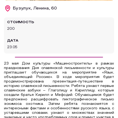
Образовательный туризм
Бузулук, Ленина, 60
Аттестованные экскурсоводы
СТОИМОСТЬ
Маршруты от экскурсоводов
200
Все маршруты
ДАТА
Доступная среда
23.05
23 мая Дом культуры «Машиностроитель» в рамках
празднования Дня славянской письменности и культуры
приглашает обучающихся на мероприятие «Язык,
объединяющий Россию». В ходе мероприятия будет
продемонстрирована презентация-путешествие в
историю славянской письменности. Ребята узнают первые
славянские азбуки – Глаголицу и Кириллицу, которые
создали братья Кирилл и Мефодий. Обучающимся будет
предложено расшифровать пиктографическое письмо
эскимоса охотника. Затем ребята познакомятся с
интересными фактами и особенностями русского языка, с
устаревшими словами, узнают о множествах значений
знакомых и часто употребляемых слов и примут участие в