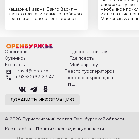
На поэтическом 
расскажет участн
Кашарни, Навруз, Банго Васил –
необычное прикл
все это название самого любимого
июле на даче поэ
праздника Нового года народов
Маяковский, за ч
России. Традиции и обычаи,
Сергеевич Пушки
которыми отмечают этот праздник
время года и поч
интересны и уникальны. Участники
считают макушкой
мероприятия узнают удивительные
стихотворения о 
факты из истории этого праздника,
Федора Тютчева,
о том, как встречают новый год в
Маяковского, Але
разных уголках страны, какие
Твардовского и д
О регионе
Где остановиться
обряды совершают на удачу и
поэтов, участники
Сувениры
Где поесть
благополучие, в чем схожи и
ответы не только
Контакты
Мой маршрут
различаются традиции. Кто такой
вопросы, но проч
Дед Мороз и откуда он пришел, как
каждой строчке з
travel@mb-orb.ru
Реестр туроператоров
его называют в разных уголках
восхищение само
+7 (3532) 32-37-47
Реестр эксурсоводов
страны и как появились елочные
яркому времени г
игрушки.
ТИЦ
ДОБАВИТЬ ИНФОРМАЦИЮ
© 2026 Туристический портал Оренбургской области
Карта сайта
Политика конфиденциальности