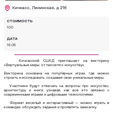
Образовательный туризм
Кичкасс, Ленинская, д 21б
Аттестованные экскурсоводы
СТОИМОСТЬ
Маршруты от экскурсоводов
100
Все маршруты
ДАТА
Доступная среда
16.05
Кичкасский СЦКД приглашает на викторину
«Виртуальные миры: от пикселя к искусству».
Викторина основана на популярных играх, где можно
строить и исследовать, создавая свои уникальные миры.
Участники будут отвечать на вопросы про искусство,
архитектуру и книги, узнавая, как всё это связано с
современными играми и цифровыми технологиями.
Формат весёлый и интерактивный — можно играть в
командах, обсуждать задания и проявлять смекалку.