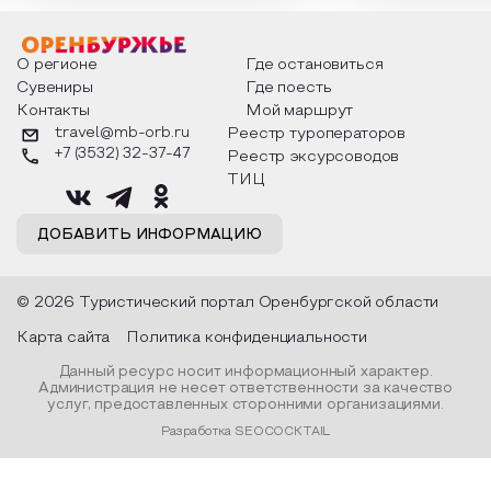
мероприятия узнают удивительные
стихотворения о 
факты из истории этого праздника,
Федора Тютчева,
о том, как встречают новый год в
Маяковского, Але
разных уголках страны, какие
Твардовского и д
О регионе
Где остановиться
обряды совершают на удачу и
поэтов, участники
Сувениры
Где поесть
благополучие, в чем схожи и
ответы не только
Контакты
Мой маршрут
различаются традиции. Кто такой
вопросы, но проч
Дед Мороз и откуда он пришел, как
каждой строчке з
travel@mb-orb.ru
Реестр туроператоров
его называют в разных уголках
восхищение само
+7 (3532) 32-37-47
Реестр эксурсоводов
страны и как появились елочные
яркому времени г
игрушки.
ТИЦ
ДОБАВИТЬ ИНФОРМАЦИЮ
© 2026 Туристический портал Оренбургской области
Карта сайта
Политика конфиденциальности
Данный ресурс носит информационный характер.
Администрация не несет ответственности за качество
услуг, предоставленных сторонними организациями.
Разработка SEOCOCKTAIL