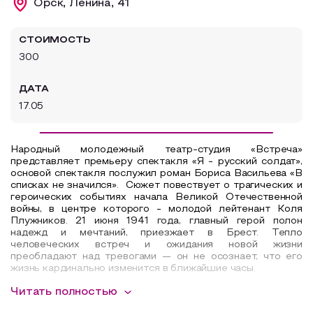
Орск, Ленина, 41
Образовательный туризм
СТОИМОСТЬ
Аттестованные экскурсоводы
300
Маршруты от экскурсоводов
ДАТА
Все маршруты
17.05
Доступная среда
Народный молодежный театр-студия «Встреча»
представляет премьеру спектакля «Я - русский солдат»,
основой спектакля послужил роман Бориса Васильева «В
списках не значился». Сюжет повествует о трагических и
героических событиях начала Великой Отечественной
войны, в центре которого - молодой лейтенант Коля
Плужников. 21 июня 1941 года, главный герой полон
надежд и мечтаний, приезжает в Брест. Тепло
человеческих встреч и ожидания новой жизни
преобладают над тревогами — он не осознает, что его
жизнь кардинально изменится в ближайшие часы.
Читать полностью
Толпы людей на вокзале и снующие из стороны в сторону
солдаты создают атмосферу некоего воодушевления.