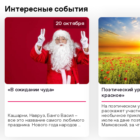
Интересные события
20 октября
«В ожидании чуда»
Поэтический ур
красное»
На поэтическом 
расскажет участн
Кашарни, Навруз, Банго Васил –
необычное прикл
все это название самого любимого
июле на даче поэ
праздника Нового года народов
Маяковский, за ч
России. Традиции и обычаи,
Сергеевич Пушки
которыми отмечают этот праздник
время года и поч
интересны и уникальны. Участники
считают макушкой