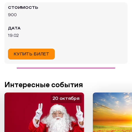
СТОИМОСТЬ
Образовательный туризм
900
Аттестованные экскурсоводы
ДАТА
Маршруты от экскурсоводов
19.02
Все маршруты
Доступная среда
КУПИТЬ БИЛЕТ
Интересные события
20 октября