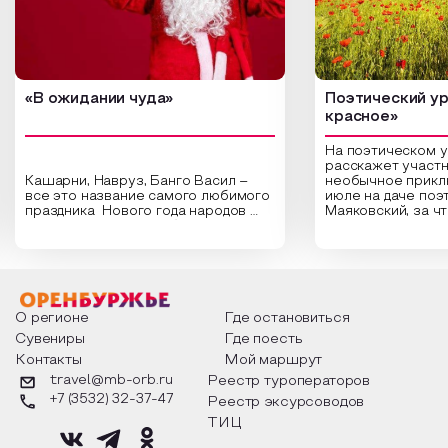
«В ожидании чуда»
Поэтический ур
красное»
На поэтическом 
расскажет участн
Кашарни, Навруз, Банго Васил –
необычное прикл
все это название самого любимого
июле на даче поэ
праздника Нового года народов
Маяковский, за ч
России. Традиции и обычаи,
Сергеевич Пушки
которыми отмечают этот праздник
время года и поч
интересны и уникальны. Участники
считают макушкой
мероприятия узнают удивительные
стихотворения о 
факты из истории этого праздника,
Федора Тютчева,
о том, как встречают новый год в
Маяковского, Але
разных уголках страны, какие
Твардовского и д
О регионе
Где остановиться
обряды совершают на удачу и
поэтов, участники
Сувениры
Где поесть
благополучие, в чем схожи и
ответы не только
Контакты
Мой маршрут
различаются традиции. Кто такой
вопросы, но проч
Дед Мороз и откуда он пришел, как
каждой строчке з
travel@mb-orb.ru
Реестр туроператоров
его называют в разных уголках
восхищение само
+7 (3532) 32-37-47
Реестр эксурсоводов
страны и как появились елочные
яркому времени г
игрушки.
ТИЦ