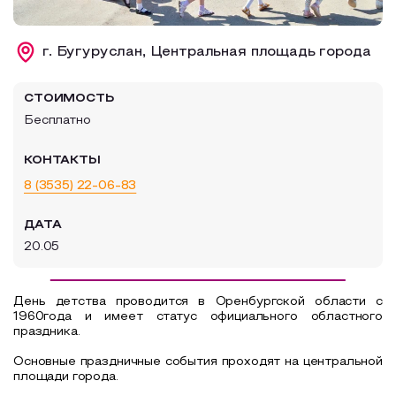
Образовательный туризм
г. Бугуруслан, Центральная площадь города
Аттестованные экскурсоводы
Маршруты от экскурсоводов
СТОИМОСТЬ
Все маршруты
Бесплатно
Доступная среда
КОНТАКТЫ
8 (3535) 22-06-83
ДАТА
20.05
День детства проводится в Оренбургской области с
1960года и имеет статус официального областного
праздника.
Основные праздничные события проходят на центральной
площади города.