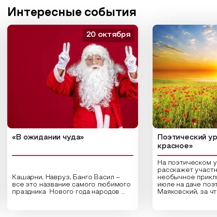
Интересные события
20 октября
«В ожидании чуда»
Поэтический ур
красное»
На поэтическом 
расскажет участн
Кашарни, Навруз, Банго Васил –
необычное прикл
все это название самого любимого
июле на даче поэ
праздника Нового года народов
Маяковский, за ч
России. Традиции и обычаи,
Сергеевич Пушки
которыми отмечают этот праздник
время года и поч
интересны и уникальны. Участники
считают макушкой