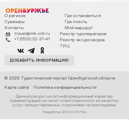
мероприятия узнают удивительные
стихотворения о 
факты из истории этого праздника,
Федора Тютчева,
о том, как встречают новый год в
Маяковского, Але
разных уголках страны, какие
Твардовского и д
О регионе
Где остановиться
обряды совершают на удачу и
поэтов, участники
Сувениры
Где поесть
благополучие, в чем схожи и
ответы не только
Контакты
Мой маршрут
различаются традиции. Кто такой
вопросы, но проч
Дед Мороз и откуда он пришел, как
каждой строчке з
travel@mb-orb.ru
Реестр туроператоров
его называют в разных уголках
восхищение само
+7 (3532) 32-37-47
Реестр эксурсоводов
страны и как появились елочные
яркому времени г
игрушки.
ТИЦ
ДОБАВИТЬ ИНФОРМАЦИЮ
© 2026 Туристический портал Оренбургской области
Карта сайта
Политика конфиденциальности
Данный ресурс носит информационный характер.
Администрация не несет ответственности за качество
услуг, предоставленных сторонними организациями.
Разработка SEOCOCKTAIL